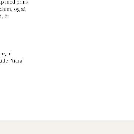
up med prins
achim, og så
a, et
re, at
ude-‘tiara’