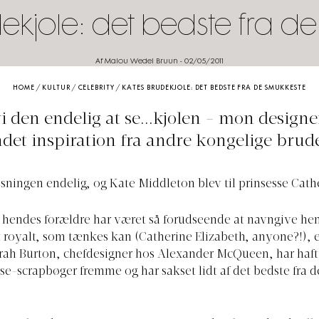
ekjole: det bedste fra d
Af Malou Wedel Bruun
-
02/05/2011
HOME
/
KULTUR
/
CELEBRITY
/
KATES BRUDEKJOLE: DET BEDSTE FRA DE SMUKKESTE
vi den endelig at se...kjolen - mon design
det inspiration fra andre kongelige brud
sningen endelig, og Kate Middleton blev til prinsesse Cath
at hendes forældre har været så forudseende at navngive he
 royalt, som tænkes kan (Catherine Elizabeth, anyone?!),
Sarah Burton, chefdesigner hos Alexander McQueen, har haft
sse-scrapbøger fremme og har sakset lidt af det bedste fra d