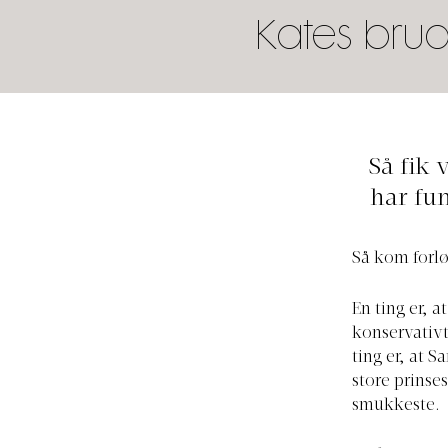
Kates brud
Så fik 
har fun
Så kom forlø
En ting er, 
konservativt
ting er, at 
store prinse
smukkeste.