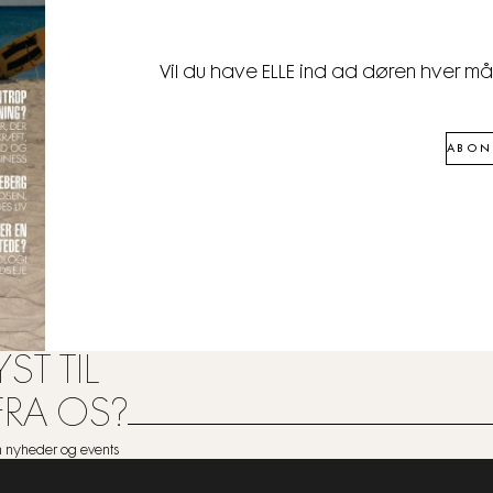
Vil du have ELLE ind ad døren hver m
ABON
ST TIL
FRA OS?
om nyheder og events