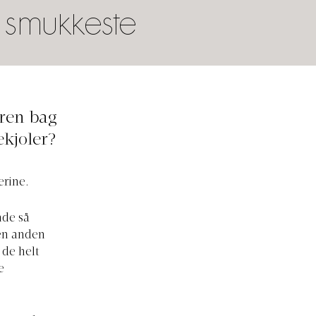
e smukkeste
eren bag
ekjoler?
erine.
nde så
 en anden
 de helt
e