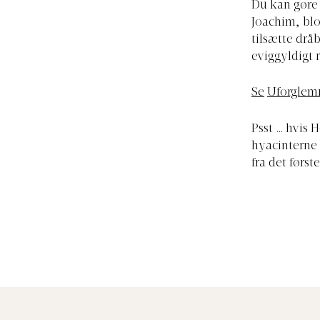
Du kan gøre 
Joachim, blo
tilsætte drå
eviggyldigt 
Se
Uforglemm
Psst … hvis H
hyacinterne 
fra det først