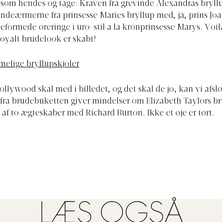
som hendes og tage: Kraven fra grevinde Alexandras bryll
ndeærmerne fra prinsesse Maries bryllup med, ja, prins Jo
beformede øreringe i uro-stil a la kronprinsesse Marys. Voil
royalt brudelook er skabt!
elige bryllupskjoler
ollywood skal med i billedet, og det skal de jo, kan vi afslø
fra brudebuketten giver mindelser om Elizabeth Taylors br
e af to ægteskaber med Richard Burton. Ikke et øje er tørt.
LÆS OGSÅ