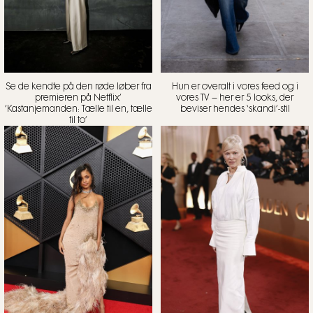
Se de kendte på den røde løber fra
Hun er overalt i vores feed og i
premieren på Netflix’
vores TV – her er 5 looks, der
’Kastanjemanden: Tælle til en, tælle
beviser hendes ‘skandi’-stil
til to’