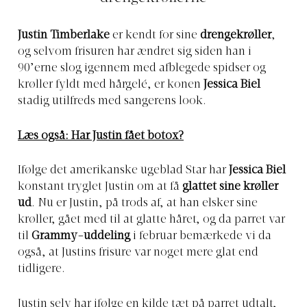
Justin Timberlake
er kendt for sine
drengekrøller
,
og selvom frisuren har ændret sig siden han i
90’erne slog igennem med afblegede spidser og
krøller fyldt med hårgelé, er konen
Jessica Biel
stadig utilfreds med sangerens look.
Læs også: Har Justin fået botox?
Ifølge det amerikanske ugeblad Star har
Jessica Biel
konstant tryglet Justin om at få
glattet sine krøller
ud
. Nu er Justin, på trods af, at han elsker sine
krøller, gået med til at glatte håret, og da parret var
til
Grammy-uddeling
i februar bemærkede vi da
også, at Justins frisure var noget mere glat end
tidligere.
Justin selv har ifølge en kilde tæt på parret udtalt,