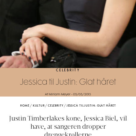
CELEBRITY
Jessica til Justin: Glat håret
Af Miriam Meyer
-
05/03/2013
HOME
/
KULTUR
/
CELEBRITY
/
JESSICA TIL JUSTIN: GLAT HÅRET
Justin Timberlakes kone, Jessica Biel, vil
have, at sangeren dropper
drengekrøllerne