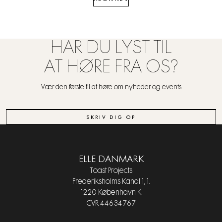
HAR DU LYST TIL
AT HØRE FRA OS?
Vær den første til at høre om nyheder og events
SKRIV DIG OP
ELLE DANMARK
Toast Projects
Frederiksholms Kanal 1, 1.
1220 København K
CVR 44634767