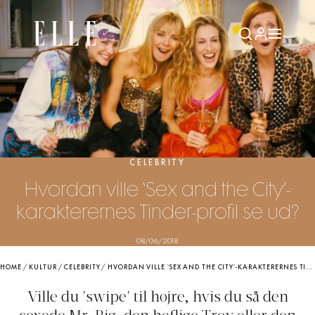
CELEBRITY
Hvordan ville ‘Sex and the City’-
karakterernes Tinder-profil se ud?
08/06/2018
HOME
/
KULTUR
/
CELEBRITY
/
HVORDAN VILLE ‘SEX AND THE CITY’-KARAKTERERNES TINDER-PROFIL SE UD?
Ville du 'swipe' til højre, hvis du så den