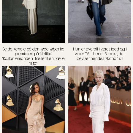
Se de kendte på den røde løber fra
Hun er overalt i vores feed og i
premieren på Netflix’
vores TV – her er 5 looks, der
’Kastanjemanden: Tælle til en, tælle
beviser hendes ‘skandi’-stil
til to’