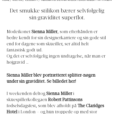
HOME
/
KULTUR
/
CELEBRITY
/
HØJGRAVID SIENNA MILLER FEJRER ROBERT PATTINSON
Det smukke stilikon bærer selvfølgelig
sin graviditet superflot.
Modeikonet
Sienna Miller
, som efterhånden er
bedre kendt for sin designerkarriere og sin gode stil
end for dagene som skueiller, ser altid helt
fantastisk godt ud.
Og det er selvfølgelig ingen undtagelse, når man er
højgravid …
Sienna Miller blev portrætteret splitter-nøgen
under sin graviditet. Se billedet her!
I weekenden deltog
Sienna Miller
i
skuespillerkollegaen
Robert Pattinsons
fødselsdagsfest, som blev afholdt på
The Claridges
Hotel
i London – og hun troppede op med stor