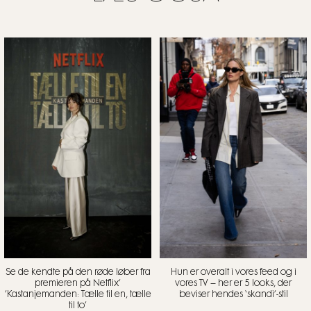
Se de kendte på den røde løber fra
Hun er overalt i vores feed og i
premieren på Netflix’
vores TV – her er 5 looks, der
’Kastanjemanden: Tælle til en, tælle
beviser hendes ‘skandi’-stil
til to’