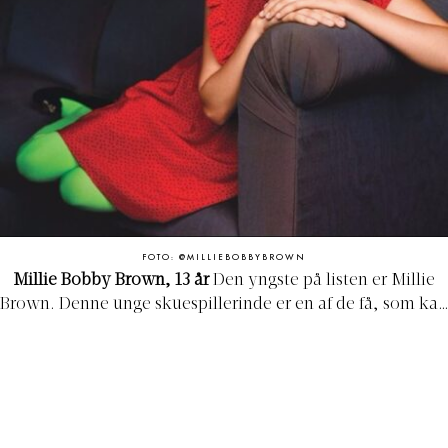
FOTO: @MILLIEBOBBYBROWN
Millie Bobby Brown, 13 år
Den yngste på listen er Millie
Brown. Denne unge skuespillerinde er en af de få, som kan
sige at hun har opnået en enorm berømmelse ved at
overbevise verden om, at hun har superkræfter i kraft af
sin rolle i sci-fi serien
’Stranger Things’
. Her spiller hun
Eleven, som bruger overnaturlige evner til at bekæmpe
det onde. Den fabelagtige (og velspillede) rolle har siden