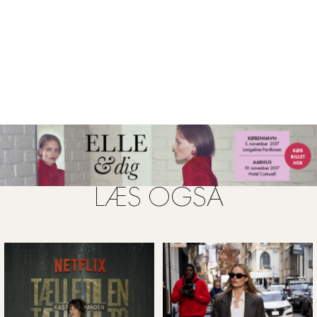
inspireret til alt fra Halloween-kostumer til Internet-
memes, og dermed har Brown sat et fabelagtigt aftryk på
den digitale verden anno 2017. Den britiske
skuespillerinde har desuden rappet ved Golden Globes
prisuddelingen (ja, du læste rigtigt!), og skrevet kontrakt
med IMG models.
LÆS OGSÅ