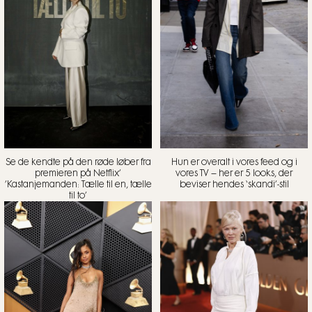
Se de kendte på den røde løber fra
Hun er overalt i vores feed og i
premieren på Netflix’
vores TV – her er 5 looks, der
’Kastanjemanden: Tælle til en, tælle
beviser hendes ‘skandi’-stil
til to’