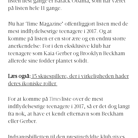
listen flest gange er Barack Obama, som har været
på listen hele 11 gange.
Nu har
‘
Time Magazine’ offentliggjort listen med de
mest indflydelsesrige teenagere i 2017. Og at
komme på listen er en stor ære og en endnu større
anerkendelse: For i den eksklusive klub har
teenagere som Kaia Gerber og Brooklyn Beckham
allerede sine fødder plantet solidt.
Læs også:
15 skuespillere, der i virkeligheden hader
deres ikoniske roller
For at komme på
Times
liste over de mest
indflydelsesrige teenagere i 2017, så er det dog langt
fra nok, at have et kendt efternavn som Beckham
eller Gerber.
Indgangsbilletten til den prestigefyldte klub gives