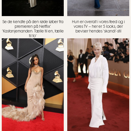
Se de kendte på den røde løber fra
Hun er overalt i vores feed og i
premieren på Netflix’
vores TV – her er 5 looks, der
’Kastanjemanden: Tælle til en, tælle
beviser hendes ‘skandi’-stil
til to’