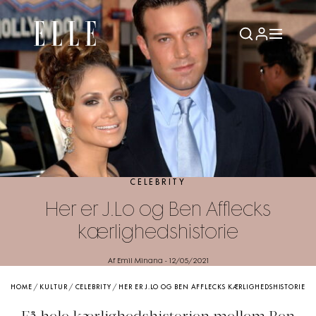
CELEBRITY
Her er J.Lo og Ben Afflecks
kærlighedshistorie
Af Emil Minana
-
12/05/2021
HOME
/
KULTUR
/
CELEBRITY
/
HER ER J.LO OG BEN AFFLECKS KÆRLIGHEDSHISTORIE