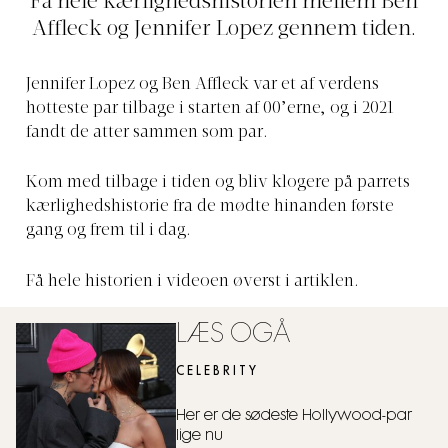
Få hele kærlighedshistorien mellem Ben
Affleck og Jennifer Lopez gennem tiden.
Jennifer Lopez og Ben Affleck var et af verdens
hotteste par tilbage i starten af 00’erne, og i 2021
fandt de atter sammen som par.
Kom med tilbage i tiden og bliv klogere på parrets
kærlighedshistorie fra de mødte hinanden første
gang og frem til i dag.
Få hele historien i videoen øverst i artiklen.
LÆS OGÅ
CELEBRITY
Her er de sødeste Hollywood-par
lige nu