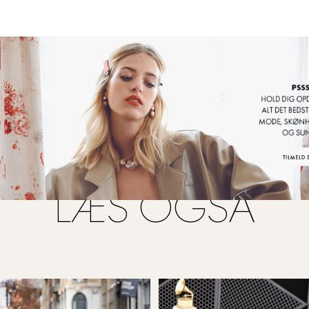
var ked af at have såret Sienna." D
,
”fordi ikke mange
fr
 blev forelskede.”
LÆS OGSÅ