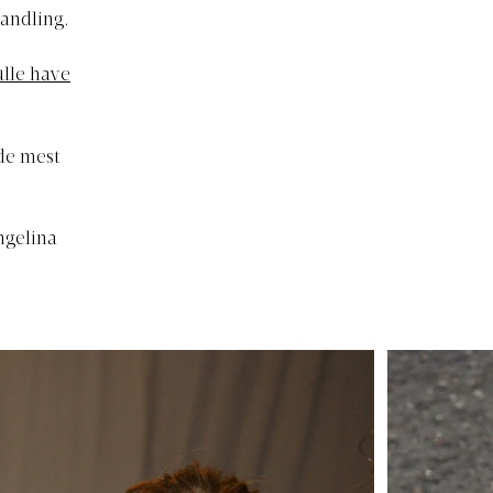
handling.
ulle have
 de mest
ngelina