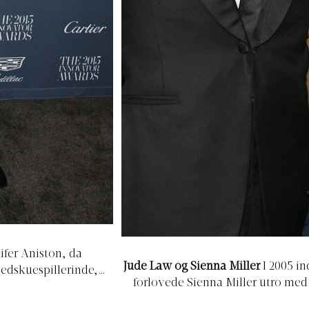
nifer Aniston, da
Jude Law og Sienna Miller
I 2005 i
edskuespillerinde,
forlovede Sienna Miller utro med
g det kom hurtigt frem,
senere undskylde overfor offentl
 da hun i et interview