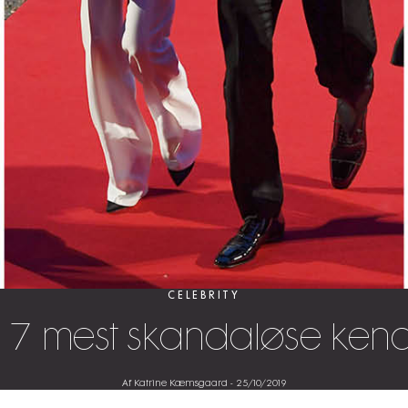
CELEBRITY
e 7 mest skandaløse kend
Af Katrine Kæmsgaard
-
25/10/2019