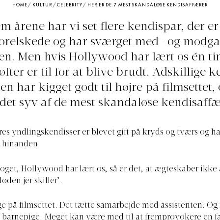
HOME
/
KULTUR
/
CELEBRITY
/
HER ER DE 7 MEST SKANDALØSE KENDISAFFÆRER
 årene har vi set flere kendispar, der er
orelskede og har sværget med- og modg
n. Men hvis Hollywood har lært os én tin
løfter er til for at blive brudt. Adskillige 
ten har kigget godt til højre på filmsettet,
det syv af de mest skandaløse kendisaffæ
es yndlingskendisser er blevet gift på kryds og tværs og ha
 hinanden.
oget, Hollywood har lært os, så er det, at ægteskaber ikke 
døden jer skiller’.
e på filmsettet. Det tætte samarbejde med assistenten. Og 
 barnepige. Meget kan være med til at fremprovokere en f