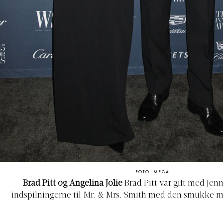
FOTO: MEGA
Brad Pitt og Angelina Jolie
Brad Pitt var gift med Jen
indspilningerne til Mr. & Mrs. Smith med den smukke m
Angelina Jolie, var i gang. Brad og Jen blev skilt i 2005, o
at Jolie og Pitt nu dannede par. Jolie fik folk til tasterne,