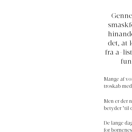
Gennem
smaskf
hinande
det, at 
fra a-lis
fun
Mange af vor
troskab med
Men er der n
betyder ’til 
De lange dag
for børnenes