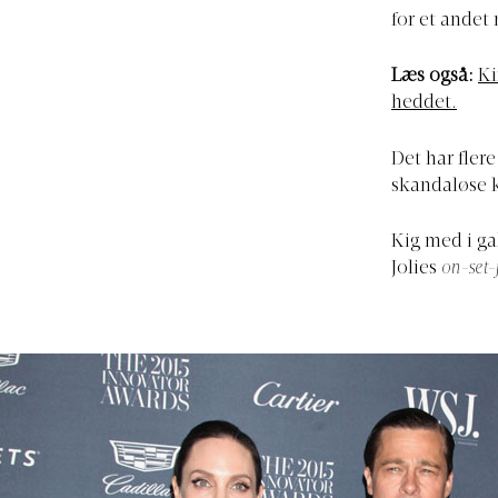
for et andet
Læs også:
Ki
heddet.
Det har fler
skandaløse k
Kig med i ga
Jolies
on-set-