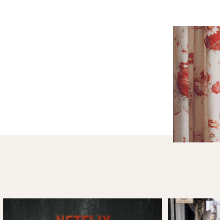
udtalte, at hun glædede sig til at vise deres børn filmen
mennesker får lov til at se en film, hvor deres forældre