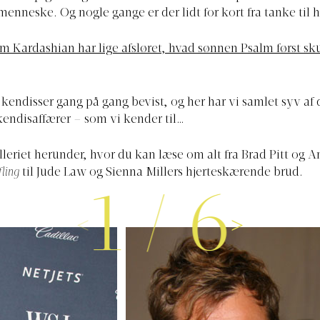
 menneske. Og nogle gange er der lidt for kort fra tanke til 
m Kardashian har lige afsløret, hvad sønnen Psalm først sk
e kendisser gang på gang bevist, og her har vi samlet syv af
endisaffærer – som vi kender til…
lleriet herunder, hvor du kan læse om alt fra Brad Pitt og A
fling
til Jude Law og Sienna Millers hjerteskærende brud.
1
/
6