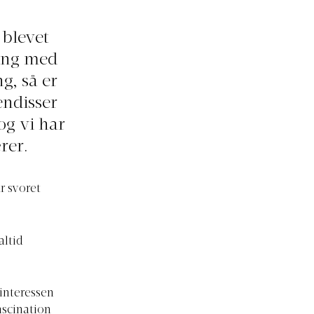
 blevet
ang med
g, så er
kendisser
 og vi har
rer.
r svoret
altid
interessen
ascination