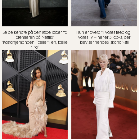
Se de kendte på den røde løber fra
Hun er overalt i vores feed og i
premieren på Netflix’
vores TV – her er 5 looks, der
’Kastanjemanden: Tælle til en, tælle
beviser hendes ‘skandi’-stil
til to’