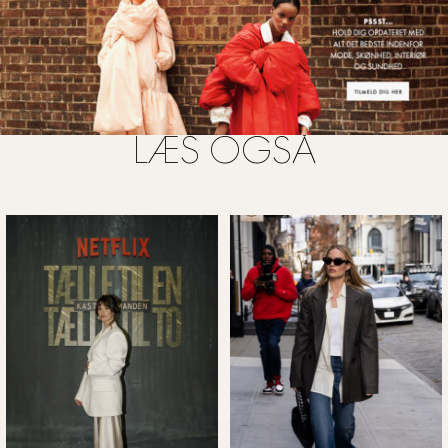
LÆS OGSÅ