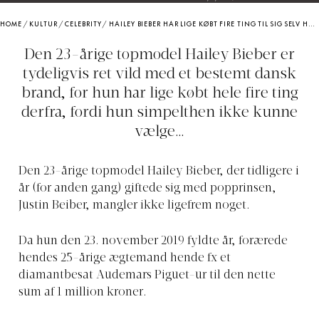
HOME
/
KULTUR
/
CELEBRITY
/
HAILEY BIEBER HAR LIGE KØBT FIRE TING TIL SIG SELV HOS DANSK BRAND
Den 23-årige topmodel Hailey Bieber er
tydeligvis ret vild med et bestemt dansk
brand, for hun har lige købt hele fire ting
derfra, fordi hun simpelthen ikke kunne
vælge…
Den 23-årige topmodel Hailey Bieber, der tidligere i
år (for anden gang) giftede sig med popprinsen,
Justin Beiber, mangler ikke ligefrem noget.
Da hun den 23. november 2019 fyldte år, forærede
hendes 25-årige ægtemand hende fx et
diamantbesat Audemars Piguet-ur til den nette
sum af 1 million kroner.