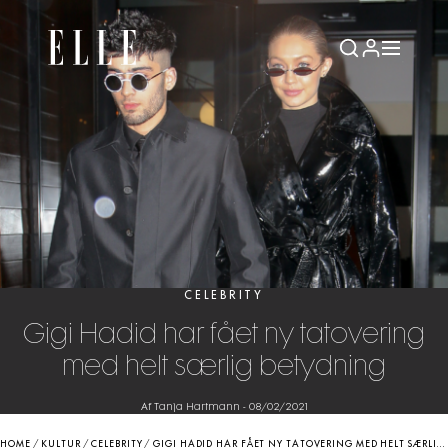
CELEBRITY
Gigi Hadid har fået ny tatovering
med helt særlig betydning
Af Tanja Hartmann
-
08/02/2021
HOME
/
KULTUR
/
CELEBRITY
/
GIGI HADID HAR FÅET NY TATOVERING MED HELT SÆRLIG BETYDNING