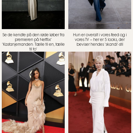
Se de kendte på den røde løber fra
Hun er overalt i vores feed og i
premieren på Netflix’
vores TV – her er 5 looks, der
’Kastanjemanden: Tælle til en, tælle
beviser hendes ‘skandi’-stil
til to’