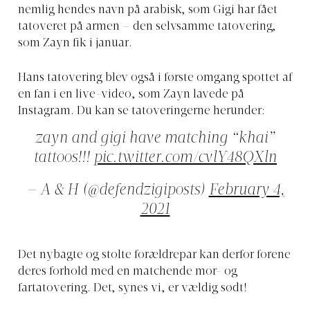
nemlig hendes navn på arabisk, som Gigi har fået
tatoveret på armen – den selvsamme tatovering,
som Zayn fik i januar.
Hans tatovering blev også i første omgang spottet af
en fan i en live-video, som Zayn lavede på
Instagram. Du kan se tatoveringerne herunder:
zayn and gigi have matching “khai”
tattoos!!!
pic.twitter.com/cvlY48QXln
— A & H (@defendzigiposts)
February 4,
2021
Det nybagte og stolte forældrepar kan derfor forene
deres forhold med en matchende mor- og
fartatovering. Det, synes vi, er vældig sødt!