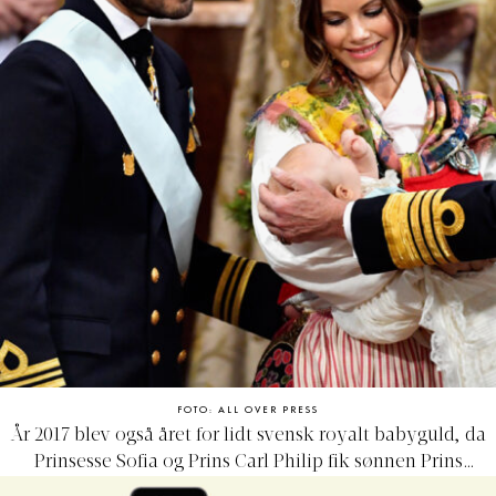
FOTO: ALL OVER PRESS
År 2017 blev også året for lidt svensk royalt babyguld, da
Prinsesse Sofia og Prins Carl Philip fik sønnen Prins
Gabriel, som dermed bliver lillebror til den ét år ældre