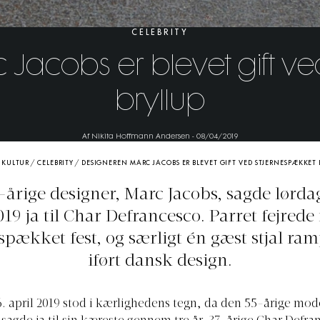
CELEBRITY
Jacobs er blevet gift v
bryllup
Af Nikita Hoffmann Andersen
-
08/04/2019
/
KULTUR
/
CELEBRITY
/
DESIGNEREN MARC JACOBS ER BLEVET GIFT VED STJERNESPÆKKET 
årige designer, Marc Jacobs, sagde lørda
019 ja til Char Defrancesco. Parret fejred
spækket fest, og særligt én gæst stjal ra
iført dansk design.
. april 2019 stod i kærlighedens tegn, da den 55-årige mod