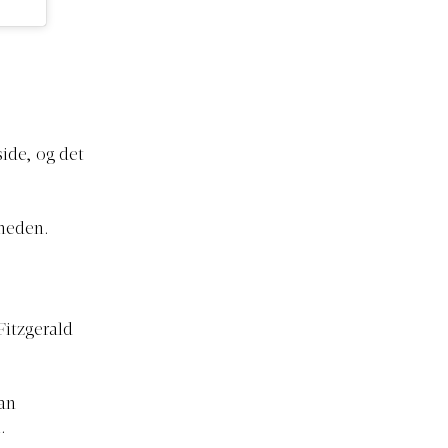
side, og det
gheden.
Fitzgerald
ian
.