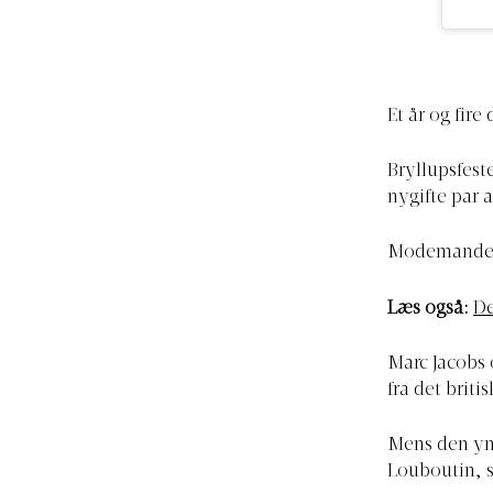
Et år og fire
Bryllupsfest
nygifte par 
Modemanden o
Læs også:
De
Marc Jacobs 
fra det brit
Mens den yng
Louboutin, s