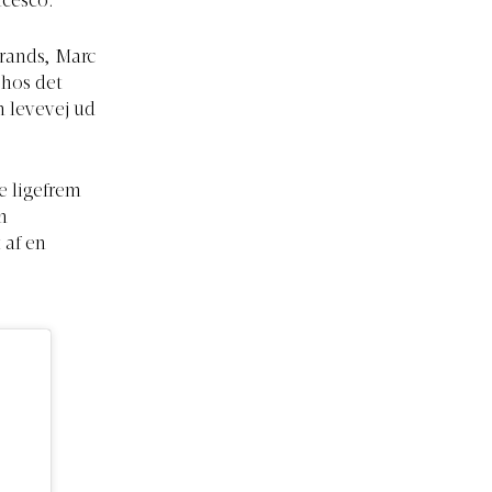
ncesco.
brands, Marc
 hos det
 levevej ud
ke ligefrem
n
 af en