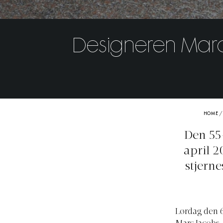
Designeren Marc 
HOME
Den 55-
april 2
stjerne
Lørdag den 6