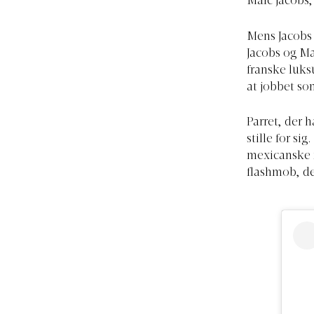
Marc Jacobs,
Mens Jacobs 
Jacobs og Ma
franske luks
at jobbet so
Parret, der h
stille for s
mexicanske f
flashmob, der