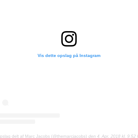
Vis dette opslag på Instagram
opslag delt af Marc Jacobs (@themarcjacobs)
den
4. Apr, 2018 kl. 9.52