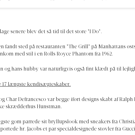
 dage senere blev det så tid til det store ’I Do’.
en fandt sted på restauranten ’The Grill’ på Manhattans øst
ankom med stil i en Rolls Royce Phantom fra 1962.
g hans hubby var naturligvis også fint klædt på til lejli
 17 længste kendisægteskaber.
og Char Defrancesco var begge iført designs skabt af Ralph 
iske skrædderhus Hunstman.
ste gom parrede sit bryllupslook med sneakers fra Christ
portede hr. Jacobs et par specialdesignede støvler fra Gucci