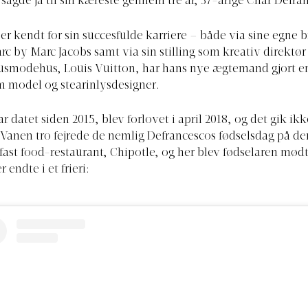
 sagde ja til sin kæreste gennem tre år, 37-årige Char Defra
er kendt for sin succesfulde karriere – både via sine egne 
rc by Marc Jacobs samt via sin stilling som kreativ direktør
usmodehus, Louis Vuitton, har hans nye ægtemand gjort en
m model og stearinlysdesigner.
ar datet siden 2015, blev forlovet i april 2018, og det gik ik
ig. Vanen tro fejrede de nemlig Defrancescos fødselsdag på de
ast food-restaurant, Chipotle, og her blev fødselaren mødt
 endte i et frieri: