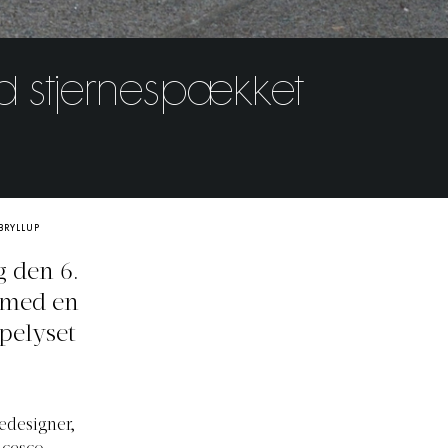
ed stjernespækket
BRYLLUP
g den 6.
e med en
mpelyset
edesigner,