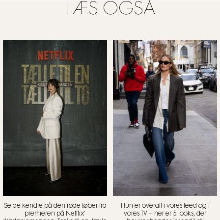
LÆS OGSÅ
Se de kendte på den røde løber fra
Hun er overalt i vores feed og i
premieren på Netflix’
vores TV – her er 5 looks, der