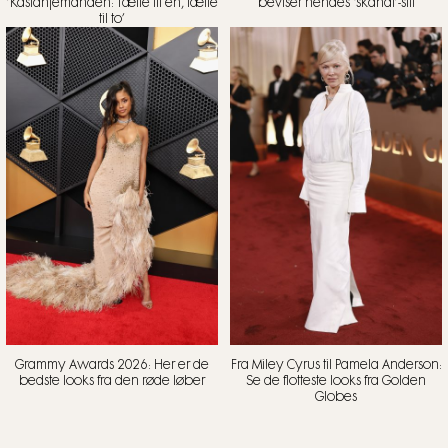
’Kastanjemanden: Tælle til en, tælle
beviser hendes ‘skandi’-stil
til to’
Grammy Awards 2026: Her er de
Fra Miley Cyrus til Pamela Anderson:
bedste looks fra den røde løber
Se de flotteste looks fra Golden
Globes