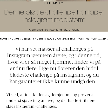
CELEBRITY
Denne bløde challenge har taget
Instagram med storm
Af Simone Erica Rosenlund
-
22/04/2020
HOME
/
KULTUR
/
CELEBRITY
/
DENNE BLØDE CHALLENGE HAR TAGET INSTAGRAM MED STORM
Vi har set masser af challenges på
Instagram igennem årene, og i denne tid,
hvor vi er så meget hjemme, finder vi på
endnu flere. Lige nu florerer den hidtil
blødeste challenge på Instagram, og du
har garanteret ikke kunne undgå den...
Vi ved, at folk keder sig derhjemme og prøver at
finde på sjove ting at lave, og det har ført til flere
slags Instagram-challenges.