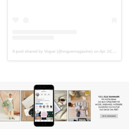
A post shared by Vogue (@voguemagazine)
on
Apr 16, 2020 at 1:00pm PDT