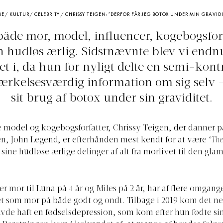
ME
/
KULTUR
/
CELEBRITY
/
CHRISSY TEIGEN: ”DERFOR FÅR JEG BOTOX UNDER MIN GRAVIDI
åde mor, model, influencer, kogebogsfor
n hudløs ærlig. Sidstnævnte blev vi end
t i, da hun for nyligt delte en semi-kont
rkelsesværdig information om sig selv 
sit brug af botox under sin graviditet.
 model og kogebogsforfatter, Chrissy Teigen, der danner 
n, John Legend, er efterhånden mest kendt for at være ‘
T
he
 sine hudløse ærlige delinger af alt fra morlivet til den gl
er mor til Luna på 4 år og Miles på 2 år, har af flere omgan
t som mor på både godt og ondt. Tilbage i 2019 kom det n
avde haft en fødselsdepression, som kom efter hun fødte si