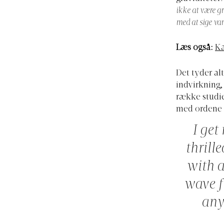
ikke at være g
med at sige van
Læs også:
Ka
Det tyder al
indvirkning,
række studie
med ordene 
I get
thrill
with a
wave f
any