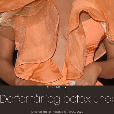
CELEBRITY
”Derfor får jeg botox unde
Af Karen Emilie Thalsgaard
-
10/09/2020