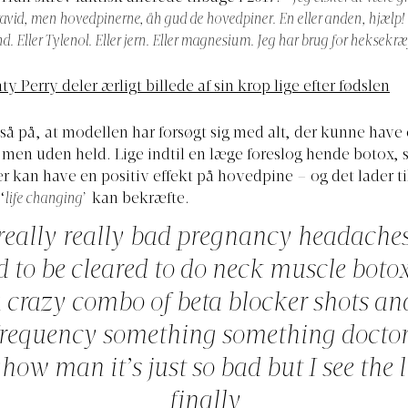
ravid, men hovedpinerne, åh gud de hovedpiner. En eller anden, hjælp!
d. Eller Tylenol. Eller jern. Eller magnesium. Jeg har brug for heksekræ
ty Perry deler ærligt billede af sin krop lige efter fødslen
tså på, at modellen har forsøgt sig med alt, der kunne have 
 men uden held. Lige indtil en læge foreslog hende botox, 
r kan have en positiv effekt på hovedpine – og det lader til
‘
life changing’
kan bekræfte.
 really really bad pregnancy headache
ed to be cleared to do neck muscle boto
 crazy combo of beta blocker shots an
requency something something doctor
how man it’s just so bad but I see the l
finally