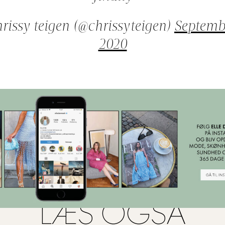
rissy teigen (@chrissyteigen)
Septembe
2020
LÆS OGSÅ