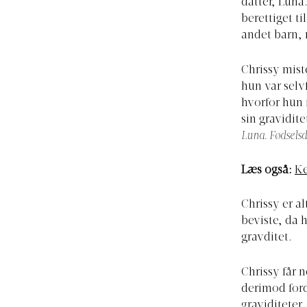
datter, Luna
berettiget t
andet barn, 
Chrissy mist
hun var selv
hvorfor hun 
sin gravidite
Luna. Fødsel
Læs også:
Ke
Chrissy er al
beviste, da 
gravditet.
Chrissy får 
derimod ford
graviditeter.