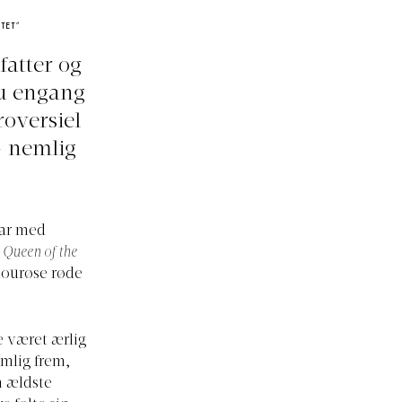
TET”
fatter og
nu engang
roversiel
- nemlig
par med
 Queen of the
amourøse røde
ge været ærlig
emlig frem,
n ældste