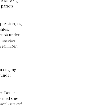
e følte sig
 parrets
epression, og
Miles,
et på under
 lige efter
R FØLELSE”.
dnu engang
x under
r. Det er
se med sine
ravid. Mere end