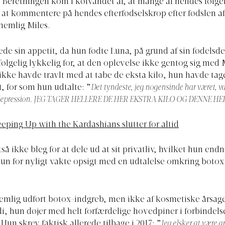
. Beretningen kom i kølvandet af, at mange af hendes følger
il at kommentere på hendes efterfødselskrop efter fødslen af
nemlig Miles.
ede sin appetit, da hun fødte Luna, på grund af sin fødelsd
følgelig lykkelig for, at den oplevelse ikke gentog sig med 
ikke havde travlt med at tabe de eksta kilo, hun havde tag
t, for som hun udtalte: ”
Det tyndeste, jeg nogensinde har været, var
sdepression. JEG TAGER HELLERE DE HER EKSTRA KILO OG DENNE HE
eping Up with the Kardashians slutter for altid
tså ikke bleg for at dele ud at sit privatliv, hvilket hun en
hun for nyligt vakte opsigt med en udtalelse omkring boto
nemlig udført botox-indgreb, men ikke af kosmetiske årsage
i, hun døjer med helt forfærdelige hovedpiner i forbindel
 Hun skrev faktisk allerede tilbage i 2017: ”
Jeg elsker at være g