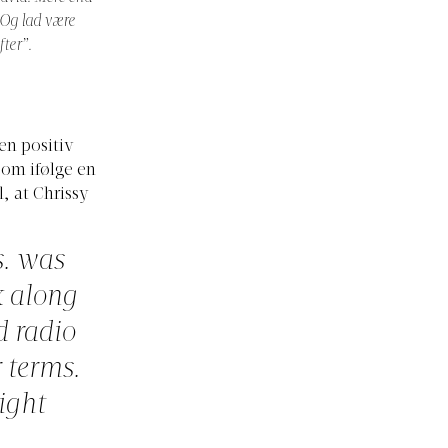
 Og lad være
fter”.
en positiv
som ifølge en
, at Chrissy
s. was
x along
d radio
 terms.
ight