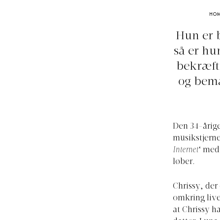
HO
Hun er b
så er hu
bekræfte
og bemæ
Den 34-årige
musikstjerne
Internet
‘ med
løber.
Chrissy, der 
omkring live
at Chrissy h