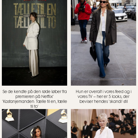
Se de kendte på den røde løber fra
Hun er overalt i vores feed og i
premieren på Netflix’
vores TV – her er 5 looks, der
’Kastanjemanden: Tælle til en, tælle
beviser hendes ‘skandi’-stil
til to’