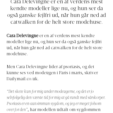
Cara Delevingne er en af verdens mest
kendte modeller lige nu, og hun ser da
også ganske fejlfri ud, når hun går ned ad
catwalken for de helt store modehuse.
Cara Delevingne
er en af verdens mest kendte
modeller lige nu, og hun ser da også ganske fejlfri
ud, når hun går ned ad catwalken for de helt store
modehuse.
Men Cara Delevingne lider af psoriasis, og det
kunne ses ved modeugen i Paris i marts, skriver
Dailymail.co.uk
.
“Det skete kun for mig under modeugerne, og det er jo
selvfølgelig den værste tid for mig at gå rundt med sårskorper.
Psoriasis er en autoimmun sygdom, og jeg er meget følsom
over for den”
, har modellen udtalt om sygdommen