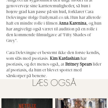
Alligevel får sygdommen den unge model til at
genoverveje sine karrieremuligheder, så hun i
højere grad kan passe på sin hud, forklarer Cara
Delevingne ifølge
Dailymail.co.uk.Hun
har allerede
haft en mindre rolle i filmen
Anna Karenina
, og hun
har angiveligt også været til audition på en rolle i
den kommende filmudgave af ‘Fifty Shades of
Grey’.
Cara Delevingne er bestemt ikke den første kendis,
som slås med psoriasis.
Kim Kardashian
har
psoriasis, og det menes også, at
Britney Spears
lider
af psoriasis, da hun er blevet spottet med
sårskorper på benene.
LÆS OGSÅ