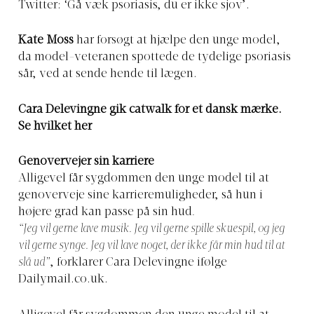
Twitter: ‘Gå væk psoriasis, du er ikke sjov’.
Kate Moss
har forsøgt at hjælpe den unge model,
da model-veteranen spottede de tydelige psoriasis
sår, ved at sende hende til lægen.
Cara Delevingne gik catwalk for et dansk mærke.
Se hvilket her
Genovervejer sin karriere
Alligevel får sygdommen den unge model til at
genoverveje sine karrieremuligheder, så hun i
højere grad kan passe på sin hud
.
“Jeg vil gerne lave musik. Jeg vil gerne spille skuespil, og jeg
vil gerne synge. Jeg vil lave noget, der ikke får min hud til at
slå ud”
, forklarer Cara Delevingne ifølge
Dailymail.co.uk
.