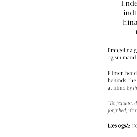
Ende
ind
hina
Brangelina g
og sin mand B
Filmen hed
behinds-the-
at filme
By th
“Da jeg skrev d
for frihed,”
for
Læs også:
Cé