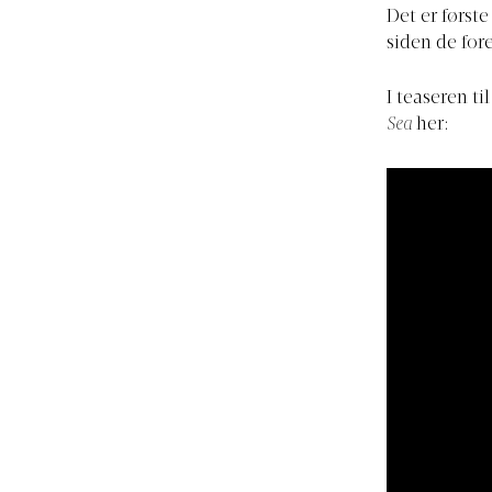
Det er først
siden de fore
I teaseren ti
Sea
her: