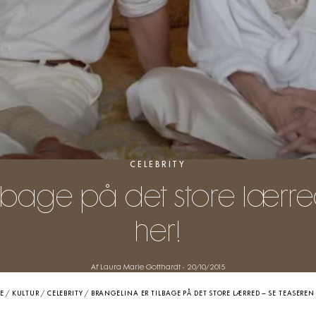
CELEBRITY
ilbage på det store lærr
her!
Af Laura Marie Gotthardt
-
20/10/2015
E
/
KULTUR
/
CELEBRITY
/
BRANGELINA ER TILBAGE PÅ DET STORE LÆRRED – SE TEASEREN