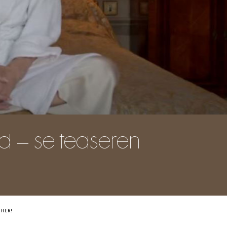
ed – se teaseren
 HER!