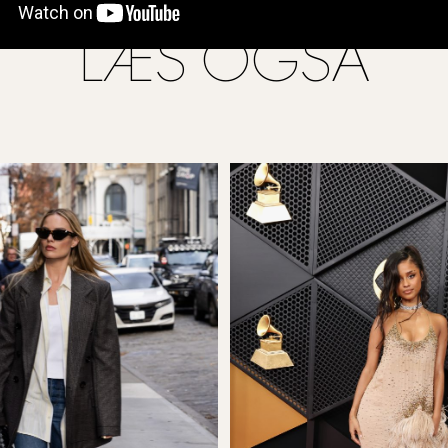
LÆS OGSÅ