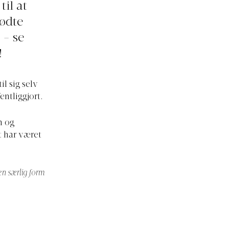
il at
ødte
 - se
!
l sig selv
entliggjort.
n og
t har været
 en særlig form