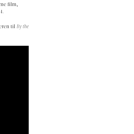
mme film,
4.
eren til
By the