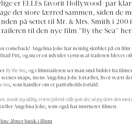
lige er ELLEs favorit Hollywood-par klar t
tage det store lærred sammen, siden de m
nden på settet til Mr. & Mrs. Smith i 2004
traileren til den nye film "By the Sea" her
ør comeback! Angelina Jolie har nemlig skriblet på en film ti
rad Pitt, og nu er en udvidet version af traileren blevet off
der
By the Sea
, og i filmtraileren ser man små bidder fra filme
scenes snaps, mens Angelina Jolie fortæller, hvor svært de
e Sea
, som handler om et parforholds forfald.
en, troede jeg aldrig, vi rent faktisk ville gøre det, så jeg skrev den med
tæller Angelina Jolie, som også har instrueret filmen.
line åbner butik i Illum