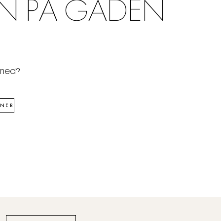
N PÅ GADEN
åned?
NER