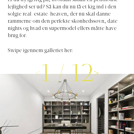
Er du nysgerrig på, hvordan sådan en penthouse-
lejlighed ser ud? Så kan du nu få et kig ind i den
solgte real-estate-heaven, der nu skal danne
rammerne om den perfekte skønhedssøvn, date
nights og hvad en supermodel ellers måtte have
brug for.
Swipe igennem galleriet her:
1
/
12