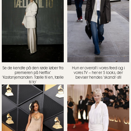
Se de kendte på den røde løber fra
Hun er overalt i vores feed og i
premieren på Netflix’
vores TV – her er 5 looks, der
’Kastanjemanden: Tælle til en, tælle
beviser hendes ‘skandi’-stil
til to’