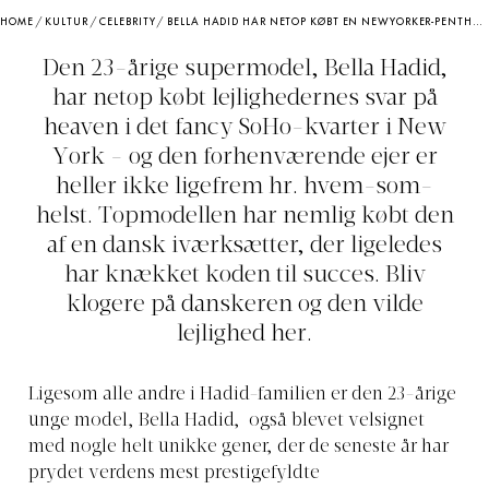
HOME
/
KULTUR
/
CELEBRITY
/
BELLA HADID HAR NETOP KØBT EN NEWYORKER-PENTHOUSE AF DANSK IVÆRKSÆTTER
Den 23-årige supermodel, Bella Hadid,
har netop købt lejlighedernes svar på
heaven i det fancy SoHo-kvarter i New
York - og den forhenværende ejer er
heller ikke ligefrem hr. hvem-som-
helst. Topmodellen har nemlig købt den
af en dansk iværksætter, der ligeledes
har knækket koden til succes. Bliv
klogere på danskeren og den vilde
lejlighed her.
Ligesom alle andre i Hadid-familien er den 23-årige
unge model, Bella Hadid, også blevet velsignet
med nogle helt unikke gener, der de seneste år har
prydet verdens mest prestigefyldte