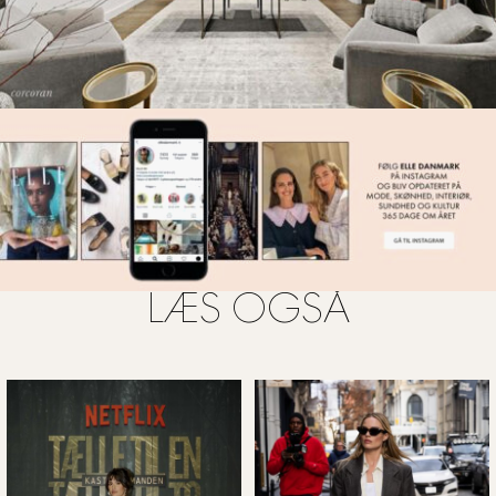
FOTO: STREETEASY
LÆS OGSÅ