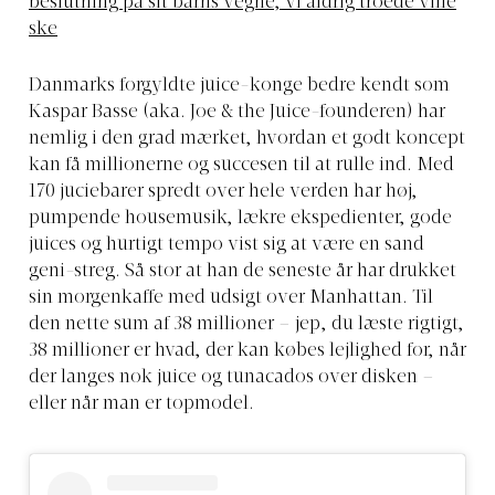
beslutning på sit barns vegne, vi aldrig troede ville
ske
Danmarks forgyldte juice-konge bedre kendt som
Kaspar Basse (aka. Joe & the Juice-founderen) har
nemlig i den grad mærket, hvordan et godt koncept
kan få millionerne og succesen til at rulle ind. Med
170 juciebarer spredt over hele verden har høj,
pumpende housemusik, lækre ekspedienter, gode
juices og hurtigt tempo vist sig at være en sand
geni-streg. Så stor at han de seneste år har drukket
sin morgenkaffe med udsigt over Manhattan. Til
den nette sum af 38 millioner – jep, du læste rigtigt,
38 millioner er hvad, der kan købes lejlighed for, når
der langes nok juice og tunacados over disken –
eller når man er topmodel.