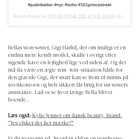
#justinbieber #nyc #soho #161princestreet
A post shared by
THE OFFICIAL JOE & THE JUICE
(@joeandthejuice) on
Bellas storesøster, Gigi Hadid, der om muligt er en
endnu mere kendt model, skulle i øvrigt efter
sigende have en lejlighed lige ved siden af. Og det
må da være en ægte win-win-situation både for
den gravide Gigi, der snart kan se frem til minus på
søvnkontoen og helt sikkert får brug for sin søsters
assistance. Lad os se hvor længe Bella bliver
boende…
Læs også:
Kylie Jenner om dansk beauty-brand:
”Jeg elsker det her mærke!”