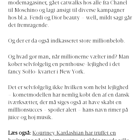
modemagasiner, gået catwalks hos alle fra Chanel
til Moschino og lagt ansigt til diverse kampagner
hos bl.a. Fendi og Dior beauty – well, mildt sagt går
det fremragende.
Og der er da også indkasseret store millionbeløb.
Og hvad gør man, når millionerne vælter ind? Man
køber selvfølgelig en penthouse-lejlighed i det
fancy SoHo-kvarter i New York.
Det er selvfølgelig ikke hvilken som helst lejlighed
– kometmodellen har nemlig købt den af en dansk
iværksætter, der må siges også at have skabt en
milllionsucces – spoiler alert – hans navn rimer på
juice og høj musik.
Læs også:
Kourtney Kardashian har truffet en