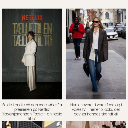
Se de kendte på den røde løber fra
Hun er overalt i vores feed og i
premieren på Netflix’
vores TV – her er 5 looks, der
’Kastanjemanden: Tælle til en, tælle
beviser hendes ‘skandi’-stil
til to’