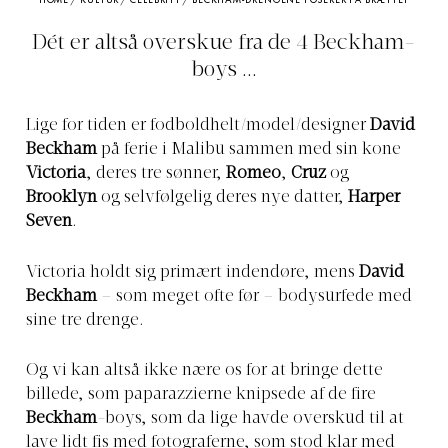
HOME
/
KULTUR
/
CELEBRITY
/
BECKHAM-DRENGENE POSERER PÅ BRÆTTET
Dét er altså overskue fra de 4 Beckham-
boys ...
Lige for tiden er fodboldhelt/model/designer
David
Beckham
på ferie i Malibu sammen med sin kone
Victoria
, deres tre sønner,
Romeo
,
Cruz
og
Brooklyn
og selvfølgelig deres nye datter,
Harper
Seven
.
Victoria holdt sig primært indendøre, mens
David
Beckham
– som meget ofte før – bodysurfede med
sine tre drenge.
Og vi kan altså ikke nære os for at bringe dette
billede, som paparazzierne knipsede af de fire
Beckham
-boys, som da lige havde overskud til at
lave lidt fis med fotograferne, som stod klar med