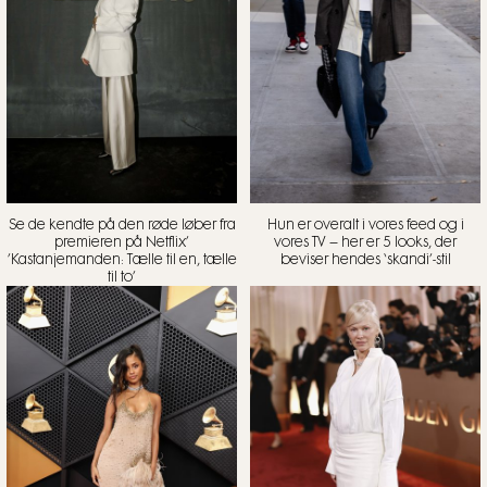
Se de kendte på den røde løber fra
Hun er overalt i vores feed og i
premieren på Netflix’
vores TV – her er 5 looks, der
’Kastanjemanden: Tælle til en, tælle
beviser hendes ‘skandi’-stil
til to’