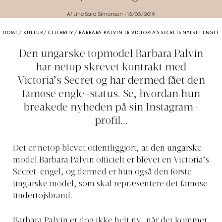
Af Line Sara Simonsen
-
15/03/2019
HOME
/
KULTUR
/
CELEBRITY
/
BARBARA PALVIN ER VICTORIA’S SECRETS NYESTE ENGEL
Den ungarske topmodel Barbara Palvin
har netop skrevet kontrakt med
Victoria’s Secret og har dermed fået den
famøse engle-status. Se, hvordan hun
breakede nyheden på sin Instagram-
profil...
Det er netop blevet offentliggjort, at den ungarske
model Barbara Palvin officielt er blevet en Victoria’s
Secret-engel, og dermed er hun også den første
ungarske model, som skal repræsentere det famøse
undertøjsbrand.
Barbara Palvin er dog ikke helt ny, når det kommer