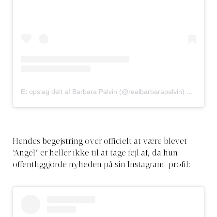
Et opslag delt af Barbara Palvin (@realbarbarapalvin)
den
1. De
Hendes begejstring over officielt at være blevet
‘Angel’ er heller ikke til at tage fejl af, da hun
offentliggjorde nyheden på sin Instagram-profil: