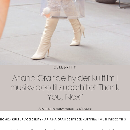
CELEBRITY
Ariana Grande hylder kultfilm i
musikvideo til superhittet ’Thank
You, Next’
Af Christine Aaby Reitoft
-
23/11/2018
HOME
/
KULTUR
/
CELEBRITY
/
ARIANA GRANDE HYLDER KULTFILM I MUSIKVIDEO TIL SUPERHITTET ’THANK YOU, NEXT’