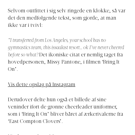
Selvom outfittet i sig selv ringede en klokke, så var
det den medfølgende tekst, som gjorde, at man
ikke var i tvivl:
”I transferred from Los Angeles, your school has no
gymnastics team, this issaalast resort… ok I’ve never cheered
before so what?
Det ikoniske citat er nemlig taget fra
hovedpersonen, Missy Pantone, i filmen ‘Bring It
On’.
Vis dette opslag på Instagram
Derudover delte hun også et billede af sine
veninder iført de grønne cheerleader uniformer,
som i ‘Bring It On’ bliver båret af ærkerivalerne fra
‘East Compton Clovers’.