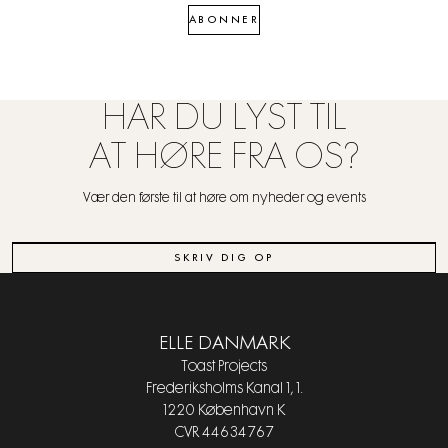
ABONNER
HAR DU LYST TIL
AT HØRE FRA OS?
Vær den første til at høre om nyheder og events
SKRIV DIG OP
ELLE DANMARK
Toast Projects
Frederiksholms Kanal 1, 1.
1220 København K
CVR 44634767