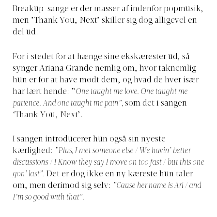
Breakup-sange er der masser af indenfor popmusik,
men ’Thank You, Next’ skiller sig dog alligevel en
del ud.
For i stedet for at hænge sine ekskærester ud, så
synger Ariana Grande nemlig om, hvor taknemlig
hun er for at have mødt dem, og hvad de hver især
har lært hende: ”
One taught me love.
One taught me
patience. And one taught me pain”,
som det i sangen
‘Thank You, Next’.
I sangen introducerer hun også sin nyeste
kærlighed:
”Plus, I met someone else / We havin’ better
discussions / I Know they say I move on too fast / but this one
gon’ last”.
Det er dog ikke en ny kæreste hun taler
om, men derimod sig selv:
”Cause her name is Ari / and
I’m so good with that”.