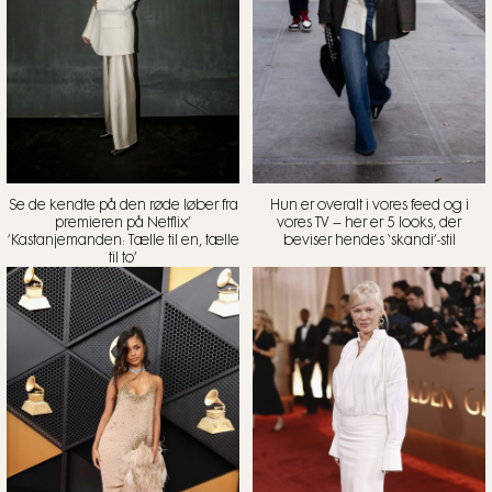
Se de kendte på den røde løber fra
Hun er overalt i vores feed og i
premieren på Netflix’
vores TV – her er 5 looks, der
’Kastanjemanden: Tælle til en, tælle
beviser hendes ‘skandi’-stil
til to’