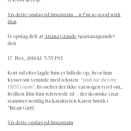
lyserød fjertop.
Vis dette opslag på Instagram
…. n I’m so good with
that
Et opslag delt af
Ariana Grande
(@arianagrande)
den
17. Nov, 2018 kl. 5.55 PST
Kort tid efter lagde hun et billede op, hvor hun
kysser sin veninde med teksten:
”yeah but she’s my
FIRST cousin”,
hvorefter der ikke var nogen tvivl om,
hvilken film hun refererede til – det ikoniske citat
stammer nemlig fra karakteren Karen Smith i
’Mean Girls’.
Vis dette opslag på Instagram