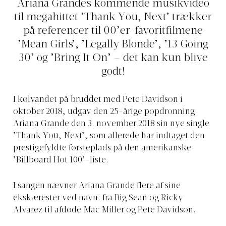
Ariana Grandes kommende musikvideo
til megahittet ’Thank You, Next’ trækker
på referencer til 00’er-favoritfilmene
’Mean Girls’, ’Legally Blonde’, ’13 Going
30’ og ’Bring It On’ – det kan kun blive
godt!
I kølvandet på bruddet med Pete Davidson i
oktober 2018, udgav den 25-årige popdronning
Ariana Grande den 3. november 2018 sin nye single
’Thank You, Next’, som allerede har indtaget den
prestigefyldte førsteplads på den amerikanske
’Billboard Hot 100’-liste.
I sangen nævner Ariana Grande flere af sine
ekskærester ved navn: fra Big Sean og Ricky
Alvarez til afdøde Mac Miller og Pete Davidson.