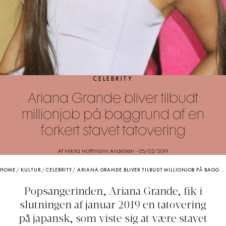
CELEBRITY
Ariana Grande bliver tilbudt
millionjob på baggrund af en
forkert stavet tatovering
Af Nikita Hoffmann Andersen
-
05/02/2019
HOME
/
KULTUR
/
CELEBRITY
/
ARIANA GRANDE BLIVER TILBUDT MILLIONJOB PÅ BAGGRUND AF EN FORKERT STAVET TATOVERING
Popsangerinden, Ariana Grande, fik i
slutningen af januar 2019 en tatovering
på japansk, som viste sig at være stavet