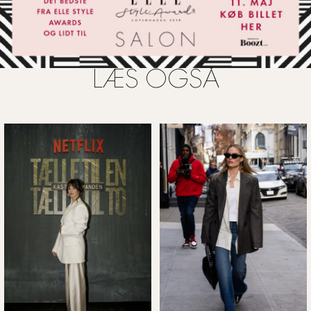
LÆS OGSÅ