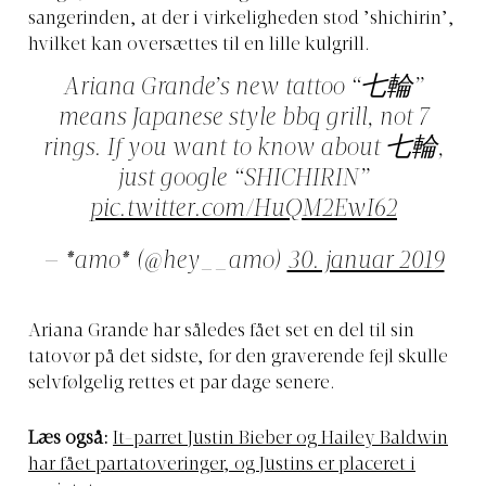
sangerinden, at der i virkeligheden stod ’shichirin’,
hvilket kan oversættes til en lille kulgrill.
Ariana Grande’s new tattoo “七輪”
means Japanese style bbq grill, not 7
rings. If you want to know about 七輪,
just google “SHICHIRIN”
pic.twitter.com/HuQM2EwI62
— *amo* (@hey__amo)
30. januar 2019
Ariana Grande har således fået set en del til sin
tatovør på det sidste, for den graverende fejl skulle
selvfølgelig rettes et par dage senere.
Læs også:
It-parret Justin Bieber og Hailey Baldwin
har fået partatoveringer, og Justins er placeret i