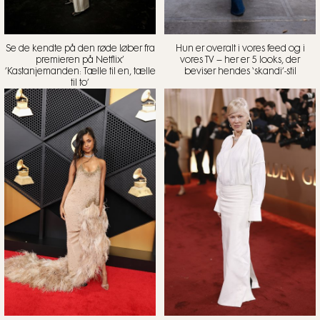
Se de kendte på den røde løber fra
Hun er overalt i vores feed og i
premieren på Netflix’
vores TV – her er 5 looks, der
’Kastanjemanden: Tælle til en, tælle
beviser hendes ‘skandi’-stil
til to’