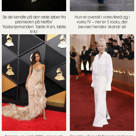
Se de kendte på den røde løber fra
Hun er overalt i vores feed og i
premieren på Netflix’
vores TV – her er 5 looks, der
’Kastanjemanden: Tælle til en, tælle
beviser hendes ‘skandi’-stil
til to’