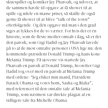
skuespiller og komiker Jay Pharoah, og udover, at
de sammen havde til opgave at få showet til at
spille og udele en masse priser, så skulle de også
gerne få showet til at blive “talk of the town”
efterfølgende. Og dén opgave må man i den grad
siges at lykkes for de to værter. For hvis der er én
historie, som de fleste medier omtalt i dag, så er det
den parodi, som Gigi Hadid og Jay Pharoah lavede
på to af de mest omtalte personer i USA lige nu: den
kommende præsident Donald Trump og hans kone
Melania Trump. På sjoveste vis startede Jay
Pharoah en parodi af Donald Trump, hvorefter Gigi
Hadid tog over med en parodi af Melania Trump
med ordene: “Jeg elsker min mand, Præsident
Barack Obama og vores børn, Sasha og Malia”,
med referencer til den omtalte tale af Melania
Trump, som nærmest var direkte plagiat af en
tidligere tale fra Michelle Obama: