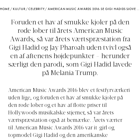
HOME
/
KULTUR
/
CELEBRITY
/
AMERICAN MUSIC AWARDS 2016: SE GIGI HADIDS SJOVE PARODI AF MELANIA TRUMP
Foruden et hav af smukke kjoler på den
røde løber til årets American Music
Awards, så var årets værtspræstation fra
Gigi Hadid og Jay Pharoah uden tvivl også
en af aftenens højdepunkter - herunder
særligt den parodi, som Gigi Hadid lavede
på Melania Trump.
American Music Awards 2016 blev et festfyrværkeri
uden lige, og foruden et hav af smukke kjoler på
den røde løber og et hav af flotte priser til
Hollywoods musikalske stjerner, så var årets
værtspræstation også at bemærke. Årets værter
til American Music Awards 2016 var it-girl og
topmodel Gigi Hadid og den amerikanske