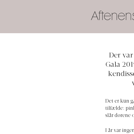
Aftenen
Der var
Gala 201
kendisse
Det er kun ga
tilfælde: pi
slår dørene 
I år var ing