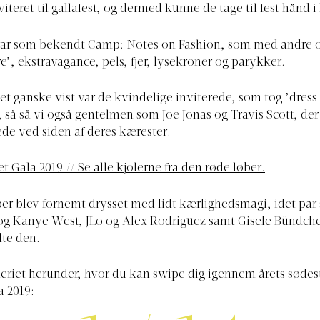
viteret til gallafest, og dermed kunne de tage til fest hånd i
var som bekendt Camp: Notes on Fashion, som med andre 
e’, ekstravagance, pels, fjer, lysekroner og parykker.
t ganske vist var de kvindelige inviterede, som tog ’dres
, så så vi også gentelmen som Joe Jonas og Travis Scott, der
e ved siden af deres kærester.
t Gala 2019 // Se alle kjolerne fra den røde løber.
er blev fornemt drysset med lidt kærlighedsmagi, idet pa
og Kanye West, JLo og Alex Rodriguez samt Gisele Bündc
te den.
leriet herunder, hvor du kan swipe dig igennem årets sødes
 2019: