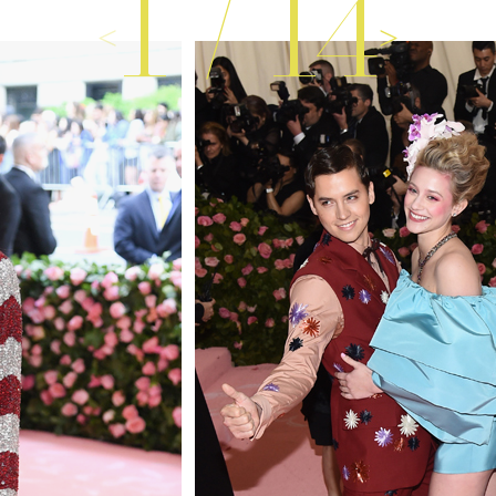
1
/
14