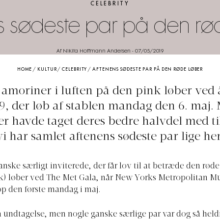
CELEBRITY
s sødeste par på den rø
Af Nikita Hoffmann Andersen
-
07/05/2019
HOME
/
KULTUR
/
CELEBRITY
/
AFTENENS SØDESTE PAR PÅ DEN RØDE LØBER
 amoriner i luften på den pink løber ved 
9, der løb af stablen mandag den 6. maj. 
r havde taget deres bedre halvdel med til
vi har samlet aftenens sødeste par lige her
nske særligt inviterede, der får lov til at betræde den røde 
nk) løber ved The Met Gala, når New Yorks Metropolitan M
op den første mandag i maj.
en undtagelse, men nogle ganske særlige par var dog så held