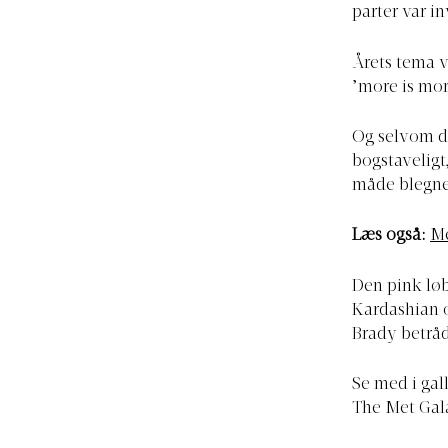
parter var in
Årets tema 
’more is mor
Og selvom de
bogstaveligt
måde blegned
Læs også:
Me
Den pink løb
Kardashian 
Brady betråd
Se med i gal
The Met Gala