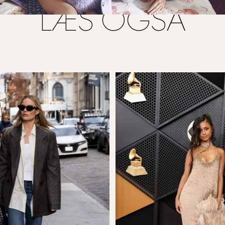
LÆS OGSÅ