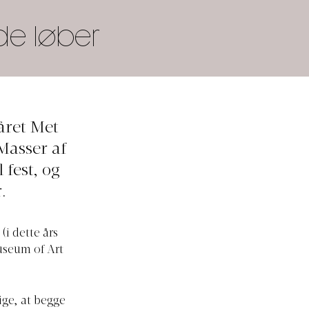
de løber
året Met
Masser af
 fest, og
.
(i dette års
useum of Art
ige, at begge