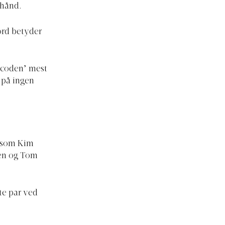
 hånd.
ord betyder
s coden’ mest
 på ingen
r som Kim
hen og Tom
te par ved