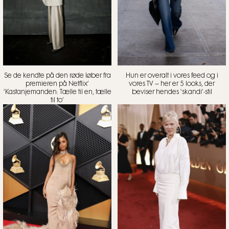
Se de kendte på den røde løber fra
Hun er overalt i vores feed og i
premieren på Netflix’
vores TV – her er 5 looks, der
’Kastanjemanden: Tælle til en, tælle
beviser hendes ‘skandi’-stil
til to’