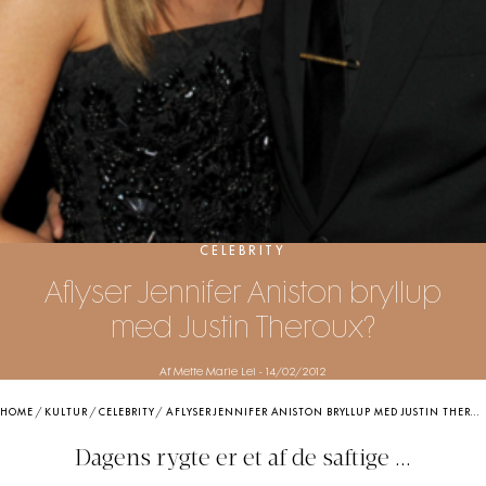
CELEBRITY
Aflyser Jennifer Aniston bryllup
med Justin Theroux?
Af Mette Marie Lei
-
14/02/2012
HOME
/
KULTUR
/
CELEBRITY
/
AFLYSER JENNIFER ANISTON BRYLLUP MED JUSTIN THEROUX?
Dagens rygte er et af de saftige ...