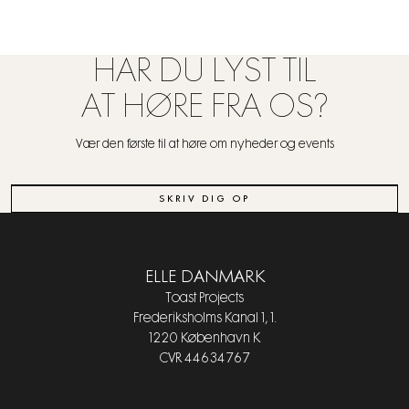
HAR DU LYST TIL
AT HØRE FRA OS?
Vær den første til at høre om nyheder og events
SKRIV DIG OP
ELLE DANMARK
Toast Projects
Frederiksholms Kanal 1, 1.
1220 København K
CVR 44634767