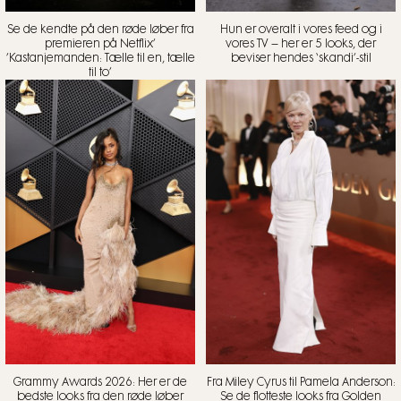
Se de kendte på den røde løber fra
Hun er overalt i vores feed og i
premieren på Netflix’
vores TV – her er 5 looks, der
’Kastanjemanden: Tælle til en, tælle
beviser hendes ‘skandi’-stil
til to’
Grammy Awards 2026: Her er de
Fra Miley Cyrus til Pamela Anderson:
bedste looks fra den røde løber
Se de flotteste looks fra Golden