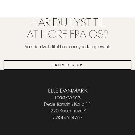
HAR DU LYST TIL
AT HØRE FRA OS?
Vær den første til at høre om nyheder og events
SKRIV DIG OP
ELLE DANMARK
Toast Projects
Frederiksholms Kanal 1, 1.
1220 København K
CVR 44634767