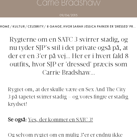
Carrie Bradshaw
09/04/2015
HOME
/
KULTUR
/
CELEBRITY
/
8 GANGE, HVOR SARAH JESSICA PARKER ER ‘DRESSED’ PRÆCIS SOM CARRIE BRADSHAW
Rygterne om en SATC 3 svirrer stadig, og
nu tyder SJP's stil i det private også på, at
der er en 3'er på vej... Her er i hvert fald 8
outfits, hvor SJP er 'dressed' præcis som
Carrie Bradshaw...
Rygtet om, at der skulle være en Sex And The City
3 på tapetet svirrer stadig – og vores fingre er stadig
krydset!
Se også:
Yes, der kommer en SATC 3!
Og selvom rygtet om en mulig 3’er er endnu ikke