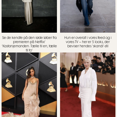
Se de kendte på den røde løber fra
Hun er overalt i vores feed og i
premieren på Netflix’
vores TV – her er 5 looks, der
’Kastanjemanden: Tælle til en, tælle
beviser hendes ‘skandi’-stil
til to’