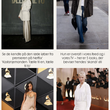
Se de kendte på den røde løber fra
Hun er overalt i vores feed og i
premieren på Netflix’
vores TV – her er 5 looks, der
’Kastanjemanden: Tælle til en, tælle
beviser hendes ‘skandi’-stil
til to’