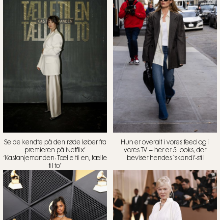
Se de kendte på den røde løber fra
Hun er overalt i vores feed og i
premieren på Netflix’
vores TV – her er 5 looks, der
’Kastanjemanden: Tælle til en, tælle
beviser hendes ‘skandi’-stil
til to’