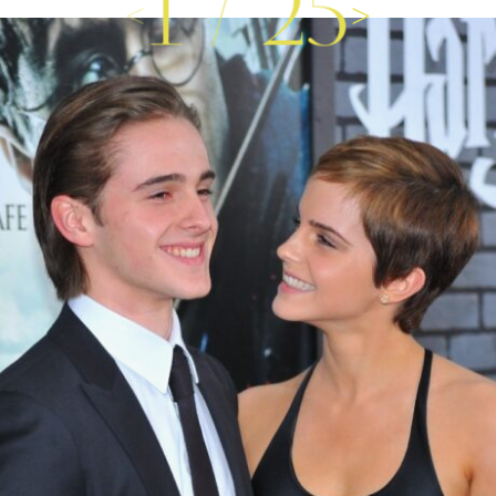
1
/
25