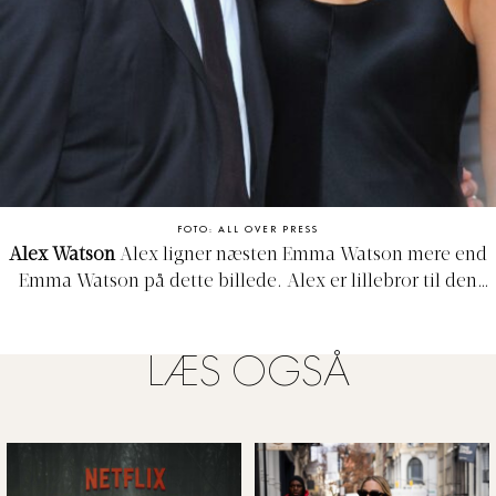
FOTO: ALL OVER PRESS
Alex Watson
Alex ligner næsten Emma Watson mere end
Emma Watson på dette billede. Alex er lillebror til den
britiske skuespillerinde, og fik sit første modeljob for
Burberry tilbage i 2010 (vi forstår jer godt, Burberry!).
LÆS OGSÅ