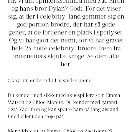
Fik vi din opmærksomhed med Zac Efron
og hans bror Dylan? Godt. For det viser
sig, at der i celebrity-land gemmer sig en
god portion brødre, der har så gode
gener, at de fortjener en plads i spotlyset.
Og vi har gjort det nemt, for vi har gravet
hele 25 hotte celebrity-brødre frem fra
internettets skjulte kroge. Se dem alle
her!
Okay, nu er det tid til at spidse ørene.
Du kender med sikkerhed skuespillere som Emma
Watson og Chloë Moretz. Du kender med garanti
også Zac Efron og kan spotte ham på lang afstand
(med eller uden trøje på!)
Men vidste du at Emma, Chloë og Zac (samt 22