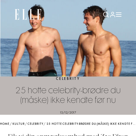
CELEBRITY
25 hotte celebrity-brødre du
(måske) ikke kendte før nu
13/12/2017
HOME
/
KULTUR
/
CELEBRITY
/
25 HOTTE CELEBRITY-BRØDRE DU (MÅSKE) IKKE KENDTE FØR NU