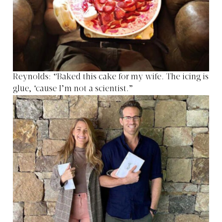
Reynolds: “Baked this cake for my wife. The icing is
glue, ‘cause I’m not a scientist.”