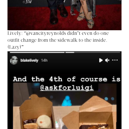
Lively: “@vancityreynolds didn’t even do one
outfit change from the sidewalk to the inside.
(Lazy)”