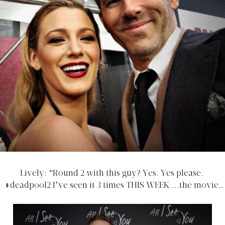
Lively: “Round 2 with this guy? Yes. Yes please.
#deadpool2 I’ve seen it 3 times THIS WEEK ...the movie,
that is.”