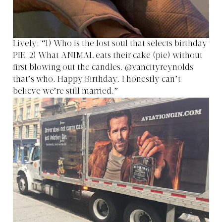
Lively: “1) Who is the lost soul that selects birthday
PIE. 2) What ANIMAL eats their cake (pie) without
first blowing out the candles. @vancityreynolds
that’s who. Happy Birthday. I honestly can’t
believe we’re still married.”