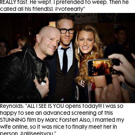
REALLY fast. He wept. I pretended to weep. Then he
called all his friend[s]. #voteearly”
Reynolds: “ALL I SEE IS YOU opens today!!! I was so
happy to see an advanced screening of this
STUNNING film by Marc Forster! Also, I married my
wife online, so it was nice to finally meet her in
person. #alliseeisyou.”