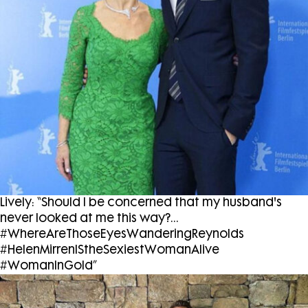
Lively: “Should I be concerned that my husband's
never looked at me this way?...
#WhereAreThoseEyesWanderingReynolds
#HelenMirrenIStheSexiestWomanAlive
#WomanInGold”