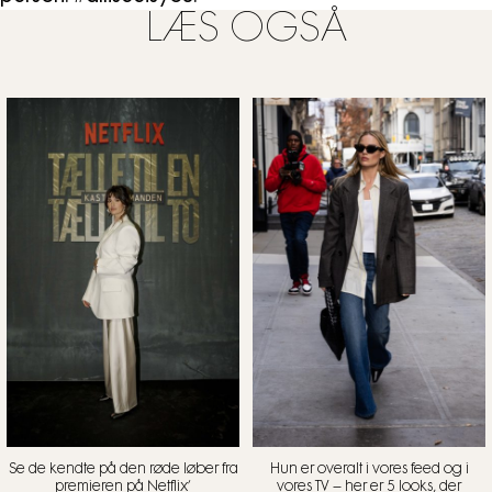
LÆS OGSÅ
Se de kendte på den røde løber fra
Hun er overalt i vores feed og i
premieren på Netflix’
vores TV – her er 5 looks, der