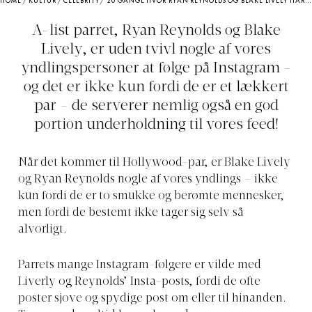
HOME
/
KULTUR
/
CELEBRITY
/
20 GANGE HVOR RYAN REYNOLDS OG BLAKE LIVELY HAR PRANKET HINANDEN PÅ INSTAGRAM
A-list parret, Ryan Reynolds og Blake
Lively, er uden tvivl nogle af vores
yndlingspersoner at følge på Instagram -
og det er ikke kun fordi de er et lækkert
par - de serverer nemlig også en god
portion underholdning til vores feed!
Når det kommer til Hollywood-par, er Blake Lively
og Ryan Reynolds nogle af vores yndlings – ikke
kun fordi de er to smukke og berømte mennesker,
men fordi de bestemt ikke tager sig selv så
alvorligt.
Parrets mange Instagram-følgere er vilde med
Liverly og Reynolds’ Insta-posts, fordi de ofte
poster sjove og spydige post om eller til hinanden.