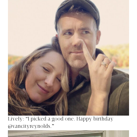
Lively: “I picked a good one. Happy birthday
@vancityreynolds.”