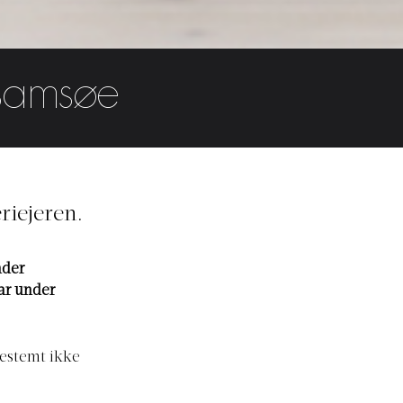
-Samsøe
riejeren.
nder
ar under
bestemt ikke