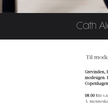
Cath A
Til mode
Grevinden, P
modeugen. EL
Copenhagen
08.00
Mit væ
A-menneske