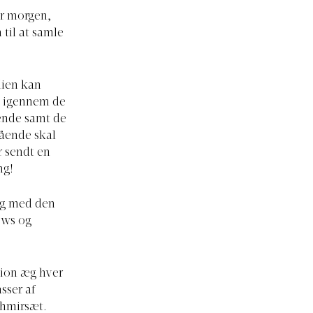
r morgen,
 til at samle
lien kan
t igennem de
ende samt de
gående skal
r sendt en
ng!
ang med den
ows og
tion æg hver
sser af
shmirsæt.