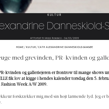
KULTUR
lexandrine Danneskiold
Af Fortalt til Maja Rosasco
-
04/03/2009
HOME
/
KULTUR
/
CATH ALEXANDRINE DANNESKIOLD-SAMSØE
uge med grevinden, PR-kvinden og galle
R-kvinden og galleriejeren er frontrow til mange shows u
LE fik lov at kigge i hendes kalender torsdag den 5. febru
 Fashion Week A/W 2009.
kkeur forskrækker mig med sin højt larmende lyd. Jeg er 
.