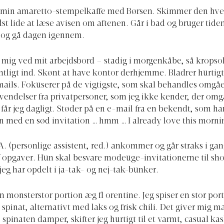
min amaretto-stempelkaffe med Børsen. Skimmer den hve
t lide at læse avisen om aftenen. Går i bad og bruger tiden
 og gå dagen igennem.
 mig ved mit arbejdsbord – stadig i morgenkåbe, så kropso
tligt ind. Skønt at have kontor derhjemme. Bladrer hurtig
ails. Fokuserer på de vigtigste, som skal behandles omgå
endelser fra privatpersoner, som jeg ikke kender, der om
 får jeg dagligt. Støder på en e-mail fra en bekendt, som ha
 med en sød invitation … hmm … I already love this morni
. (personlige assistent, red.) ankommer og går straks i g
af opgaver. Hun skal besvare modeuge-invitationerne til sh
jeg har opdelt i ja-tak- og nej-tak-bunker.
n monsterstor portion æg fl orentine. Jeg spiser en stor por
pinat, alternativt med laks og frisk chili. Det giver mig ma
 spinaten damper, skifter jeg hurtigt til et varmt, casual ka