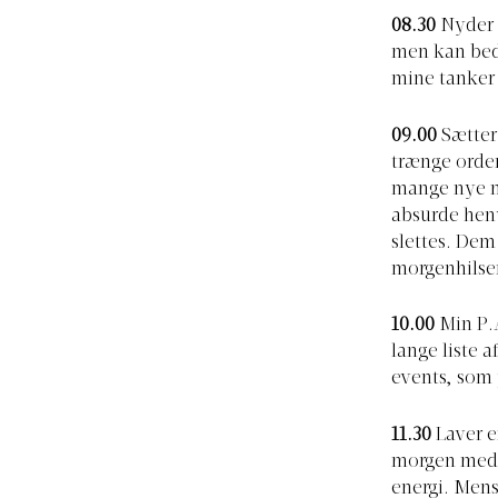
08.30
Nyder 
men kan beds
mine tanker
09.00
Sætter
trænge orden
mange nye m
absurde henv
slettes. Dem
morgenhilsen
10.00
Min P.A
lange liste 
events, som 
11.30
Laver e
morgen med s
energi. Mens