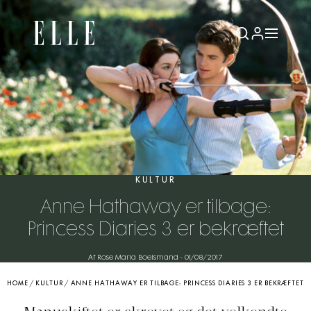
KULTUR
Anne Hathaway er tilbage:
Princess Diaries 3 er bekræftet
Af Rose Maria Boelsmand
-
01/08/2017
HOME
/
KULTUR
/
ANNE HATHAWAY ER TILBAGE: PRINCESS DIARIES 3 ER BEKRÆFTET