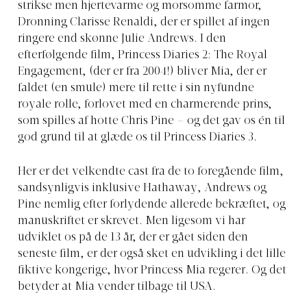
strikse men hjertevarme og morsomme farmor,
Dronning Clarisse Renaldi, der er spillet af ingen
ringere end skønne Julie Andrews. I den
efterfølgende film, Princess Diaries 2: The Royal
Engagement, (der er fra 2004!) bliver Mia, der er
faldet (en smule) mere til rette i sin nyfundne
royale rolle, forlovet med en charmerende prins,
som spilles af hotte Chris Pine – og det gav os én til
god grund til at glæde os til Princess Diaries 3.
Her er det velkendte cast fra de to foregående film,
sandsynligvis inklusive Hathaway, Andrews og
Pine nemlig efter forlydende allerede bekræftet, og
manuskriftet er skrevet. Men ligesom vi har
udviklet os på de 13 år, der er gået siden den
seneste film, er der også sket en udvikling i det lille
fiktive kongerige, hvor Princess Mia regerer. Og det
betyder at Mia vender tilbage til USA.