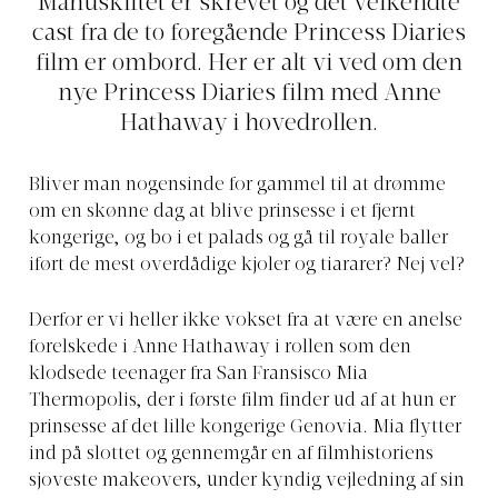
Manuskiftet er skrevet og det velkendte
cast fra de to foregående Princess Diaries
film er ombord. Her er alt vi ved om den
nye Princess Diaries film med Anne
Hathaway i hovedrollen.
Bliver man nogensinde for gammel til at drømme
om en skønne dag at blive prinsesse i et fjernt
kongerige, og bo i et palads og gå til royale baller
iført de mest overdådige kjoler og tiararer? Nej vel?
Derfor er vi heller ikke vokset fra at være en anelse
forelskede i Anne Hathaway i rollen som den
klodsede teenager fra San Fransisco Mia
Thermopolis, der i første film finder ud af at hun er
prinsesse af det lille kongerige Genovia. Mia flytter
ind på slottet og gennemgår en af filmhistoriens
sjoveste makeovers, under kyndig vejledning af sin