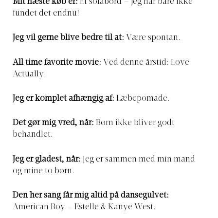
Mit næste køb er:
Et sofabord – jeg har bare ikke
fundet det endnu!
Jeg vil gerne blive bedre til at:
Være spontan.
All time favorite movie:
Ved denne årstid: Love
Actually.
Jeg er komplet afhængig af:
Læbepomade.
Det gør mig vred, når:
Børn ikke bliver godt
behandlet.
Jeg er gladest, når:
Jeg er sammen med min mand
og mine to børn.
Den her sang får mig altid på dansegulvet:
American Boy – Estelle & Kanye West.