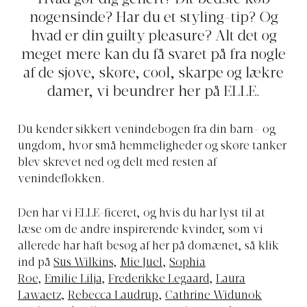
nogensinde? Har du et styling-tip? Og
hvad er din guilty pleasure? Alt det og
meget mere kan du få svaret på fra nogle
af de sjove, skøre, cool, skarpe og lækre
damer, vi beundrer her på ELLE.
Du kender sikkert venindebogen fra din barn- og
ungdom, hvor små hemmeligheder og skøre tanker
blev skrevet ned og delt med resten af
venindeflokken.
Den har vi ELLE-ficeret, og hvis du har lyst til at
læse om de andre inspirerende kvinder, som vi
allerede har haft besøg af her på domænet, så klik
ind på
Sus Wilkins
,
Mie Juel
,
Sophia
Roe
,
Emilie
Lilja
,
Frederikke Legaard
,
Laura
Lawaetz
,
Rebecca Laudrup
,
Cathrine Widunok