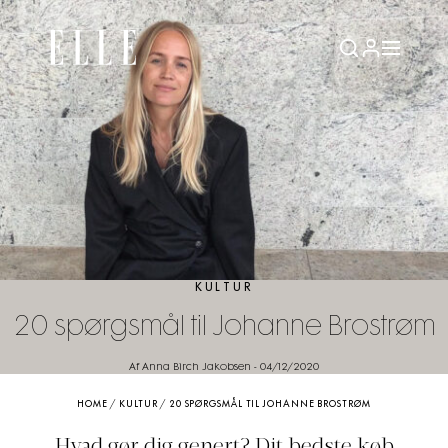
KULTUR
20 spørgsmål til Johanne Brostrøm
Af Anna Birch Jakobsen
-
04/12/2020
HOME
/
KULTUR
/
20 SPØRGSMÅL TIL JOHANNE BROSTRØM
Hvad gør dig genert? Dit bedste køb