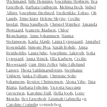
Wichmand,
Sille Henning
,
Josephine Højbjerg
,
Bea
Fagerholt
,
Barbara Gullstein
,
Melissa Bech
,
Sidsel
Alling
,
Josephine Bredsted
,
Frederikke Toftsø
,
Oh
Lands
,
Trine Kjær
,
Helene Skytte
,
Cecilie
Ingdal
,
Nina Sandbech
,
Christel Winther
,
Amanda
Nørgaard
,
Jeanette Madsen
,
Chloé
Monchamp
,
Anne Johannsen
,
Hanna
Stefansson
,
Karla Alajdi
,
Laura Lynggaard
,
Annabel
Rosendahl
,
Simone Noa
,
Sarah Rohde
,
Anna
Reinholdts
,
Laura Julie
,
Josephine Aakrogh
,
Sofia
Lynggard
,
Anna Winck
,
Ella Karberg
,
Cecilie
Moosgaard
,
Gun-Britt Zeller
,
Julie Lillelund
Langer
,
Thora Valdimarsdóttirs
,
Stephanie
Visbjerg
,
Janka Polliani
,
Christine Sofie
Johansens
,
Regitze Christensen
,
Alona Vibe
,
Tina
Maria
,
Barbara Egholm
,
Victoria Saceanu
Gregersen
,
Karoline Dall
,
Hella Joofs
,
Lotte
Mørchs
,
Bex Fagerholt
,
Fatimah Gabriella
og
Caroline Corinth
s venindebog.