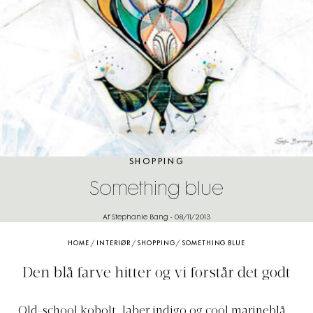
SHOPPING
Something blue
Af Stephanie Bang
-
08/11/2013
HOME
/
INTERIØR
/
SHOPPING
/
SOMETHING BLUE
Den blå farve hitter og vi forstår det godt
Old-school kobolt, laber indigo og cool marineblå.