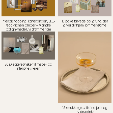
Interiørshopping: Kaffekanden, ELLE-
13 pastelfarvede boligfund, der
redaktionen bruger + 9 andre
giver dit hjem sommersødme
bolignyheder, vi drømmer om
20 julegaveønsker til møbel- og
interiør-elskeren
15 smukke glas til dine jule- og
nytårs-drinks