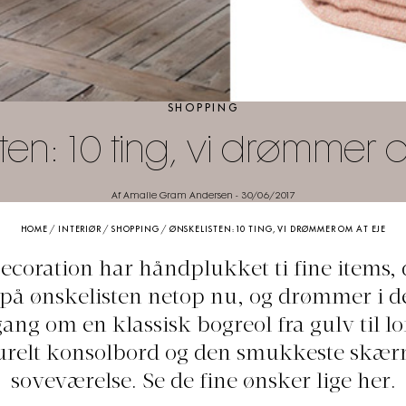
SHOPPING
ten: 10 ting, vi drømmer 
Af Amalie Gram Andersen
-
30/06/2017
HOME
/
INTERIØR
/
SHOPPING
/
ØNSKELISTEN: 10 TING, VI DRØMMER OM AT EJE
coration har håndplukket ti fine items, 
 på ønskelisten netop nu, og drømmer i 
ng om en klassisk bogreol fra gulv til lof
urelt konsolbord og den smukkeste skærm 
soveværelse. Se de fine ønsker lige her.