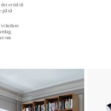
et er tid til
e på så
 vi hellere
merdag.
det om