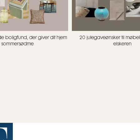
de boligfund, der giver dit hjem
20 julegaveønsker til møbel-
sommersødme
elskeren