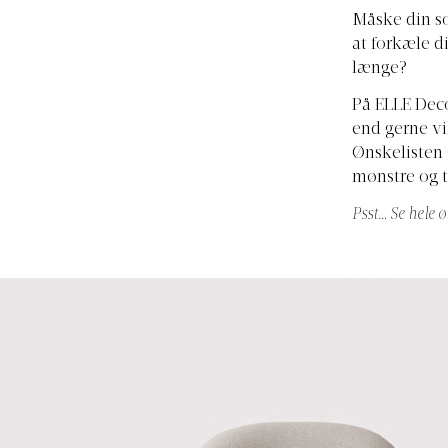
Måske din so
at forkæle di
længe?
På ELLE Decor
end gerne vi
Ønskelisten 
mønstre og t
Psst… Se hele øn