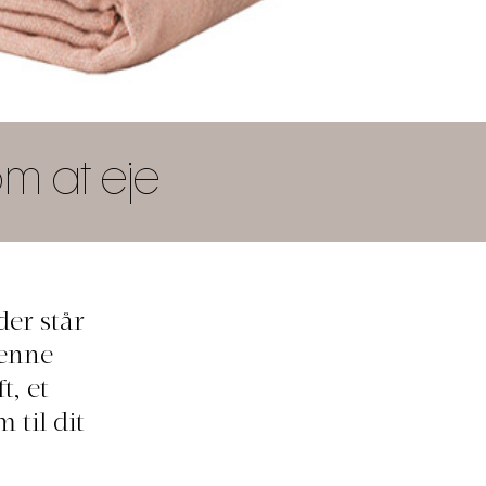
om at eje
der står
denne
t, et
til dit