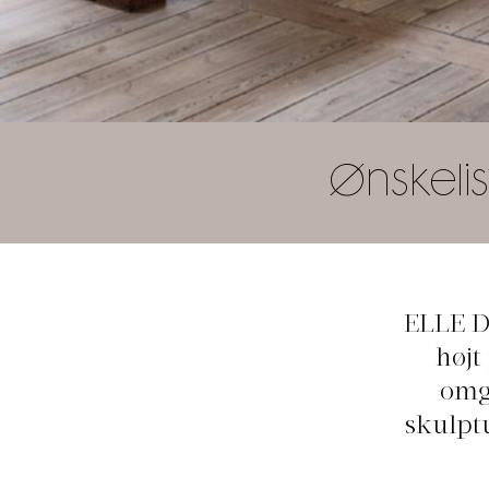
Ønskelis
ELLE De
højt
omga
skulpt