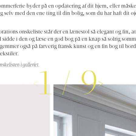
mmerferie byder på en opdatering af dit hjem, eller måske d
g selv med den ene ting til din bolig, som du har haft dit øj
ations ønskeliste står der en lænestol så elegant og fin, at
l sidde i den og læse en god bog på en knap så solrig som
gemmer også på farverig fransk kunst og en fin bog til bor
ekstiler.
skelisten i galleriet.
1
/
9