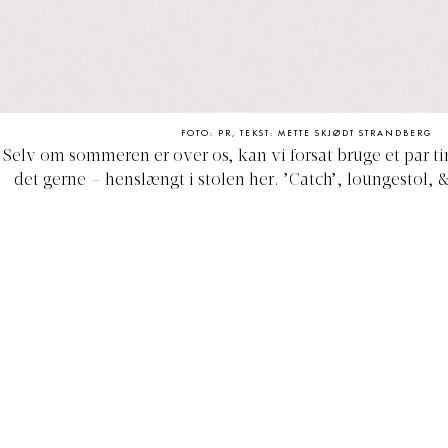
FOTO: PR, TEKST: METTE SKJØDT STRANDBERG
Selv om sommeren er over os, kan vi forsat bruge et par ti
det gerne – henslængt i stolen her.
’Catch’, loungestol, &