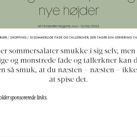
nye højder
Af Christoffer Mygind Juul
-
15/06/2023
RIØR
/
SHOPPING
/
10 SOMMERLIGE FADE OG TALLERKNER, DER TAGER DIN SERVERING TI
er sommersalater smukke i sig selv, me
ige og mønstrede fade og tallerkner kan 
n så smuk, at du næsten - næsten - ikk
at spise det.
older sponsorerede links.