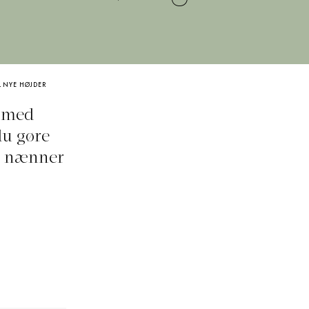
L NYE HØJDER
n med
du gøre
e nænner