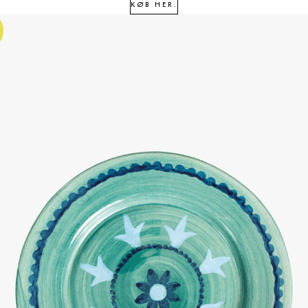
3
KØB HER.