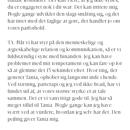
banale konflikter. Det kan være, at jeg ikke synes,
du er engageret nok i dit svar. Det kan irritere mig.
Nogle gange udvikler den slags småting sig, og det
har intet med det faglige at gøre, det handler jo om
vores parforhold.
TA: Når vi har styr på den menneskelige og
ægteskabelige relation og kommunikation, så er vi
fuldstændig i sync med hinanden. Jeg kan have
problemer med mit temperament og kan fare op for
så at glemme det 15 sekunder efter. Hvor ting, der
generer Tania, ophober sig langsomt inde i hende.
Ved træning, parterapi og jeg ved ikke hvad, har vi
fundet ud af, at vores største styrke er at tale
sammen. Det er vi vanvittigt gode til. Jeg har så
meget tillid til Tania. Nogle gange kan jeg have
svært ved at vurdere, hvordan jeg selv har det. Den
pejling giver Tania mig.