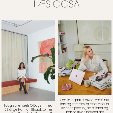
LÆS OGSÅ
Cecilie Ingdal: “Selvom vores blik
først og fremmest er rettet mod jer
I dag starter årets O Days – mød
kvinder, jeres liv, ambitioner og
28-årige Hannah Bhorat, som er
perspektiver, betyder det