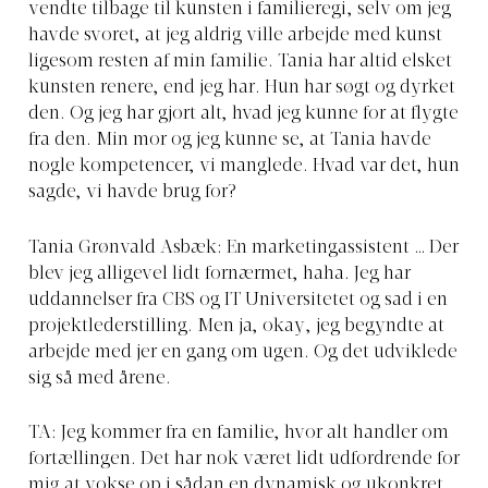
vendte tilbage til kunsten i familieregi, selv om jeg
havde svoret, at jeg aldrig ville arbejde med kunst
ligesom resten af min familie. Tania har altid elsket
kunsten renere, end jeg har. Hun har søgt og dyrket
den. Og jeg har gjort alt, hvad jeg kunne for at flygte
fra den. Min mor og jeg kunne se, at Tania havde
nogle kompetencer, vi manglede. Hvad var det, hun
sagde, vi havde brug for?
Tania Grønvald Asbæk: En marketingassistent … Der
blev jeg alligevel lidt fornærmet, haha. Jeg har
uddannelser fra CBS og IT Universitetet og sad i en
projektlederstilling. Men ja, okay, jeg begyndte at
arbejde med jer en gang om ugen. Og det udviklede
sig så med årene.
TA: Jeg kommer fra en familie, hvor alt handler om
fortællingen. Det har nok været lidt udfordrende for
mig at vokse op i sådan en dynamisk og ukonkret