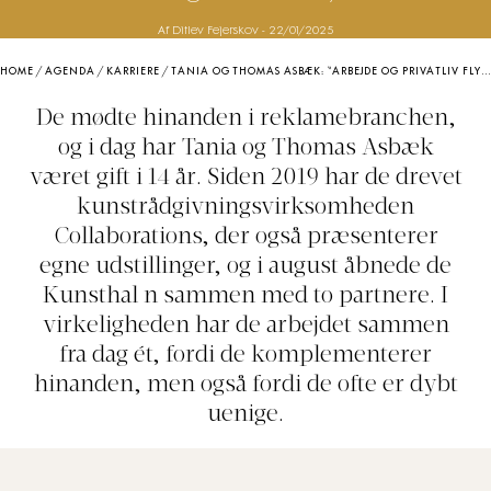
Af Ditlev Fejerskov
-
22/01/2025
HOME
/
AGENDA
/
KARRIERE
/
TANIA OG THOMAS ASBÆK: “ARBEJDE OG PRIVATLIV FLYDER SAMMEN FOR OS. DERFOR MÅ VI PLANLÆGGE FAMILIETID OG SIGE: NU SKAL VI IKKE ARBEJDE. ISÆR FOR VORES 12-ÅRIGE SØNS SKYLD”
De mødte hinanden i reklamebranchen,
og i dag har Tania og Thomas Asbæk
været gift i 14 år. Siden 2019 har de drevet
kunstrådgivningsvirksomheden
Collaborations, der også præsenterer
egne udstillinger, og i august åbnede de
Kunsthal n sammen med to partnere. I
virkeligheden har de arbejdet sammen
fra dag ét, fordi de komplementerer
hinanden, men også fordi de ofte er dybt
uenige.