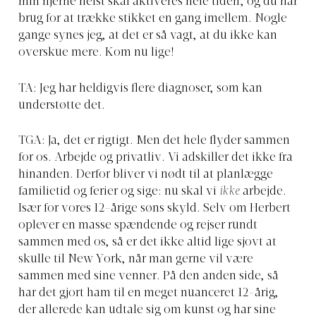
min hjerne helst skal aktiveres hele tiden, og du har
brug for at trække stikket en gang imellem. Nogle
gange synes jeg, at det er så vagt, at du ikke kan
overskue mere. Kom nu lige!
TA: Jeg har heldigvis flere diagnoser, som kan
understøtte det.
TGA: Ja, det er rigtigt. Men det hele flyder sammen
for os. Arbejde og privatliv. Vi adskiller det ikke fra
hinanden. Derfor bliver vi nødt til at planlægge
familietid og ferier og sige: nu skal vi
ikke
arbejde.
Især for vores 12-årige søns skyld. Selv om Herbert
oplever en masse spændende og rejser rundt
sammen med os, så er det ikke altid lige sjovt at
skulle til New York, når man gerne vil være
sammen med sine venner. På den anden side, så
har det gjort ham til en meget nuanceret 12-årig,
der allerede kan udtale sig om kunst og har sine