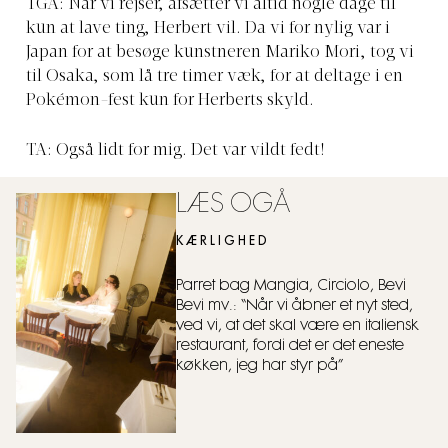
TGA: Når vi rejser, afsætter vi altid nogle dage til
kun at lave ting, Herbert vil. Da vi for nylig var i
Japan for at besøge kunstneren Mariko Mori, tog vi
til Osaka, som lå tre timer væk, for at deltage i en
Pokémon-fest kun for Herberts skyld.
TA: Også lidt for mig. Det var vildt fedt!
LÆS OGÅ
KÆRLIGHED
Parret bag Mangia, Circiolo, Bevi
Bevi mv.: “Når vi åbner et nyt sted,
ved vi, at det skal være en italiensk
restaurant, fordi det er det eneste
køkken, jeg har styr på”