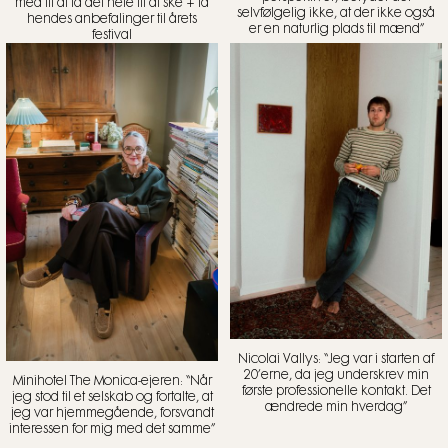
med til at få det hele til at ske + få
selvfølgelig ikke, at der ikke også
hendes anbefalinger til årets
er en naturlig plads til mænd”
festival
Nicolai Vallys: “Jeg var i starten af
20’erne, da jeg underskrev min
Minihotel The Monica-ejeren: “Når
første professionelle kontakt. Det
jeg stod til et selskab og fortalte, at
ændrede min hverdag”
jeg var hjemmegående, forsvandt
interessen for mig med det samme”