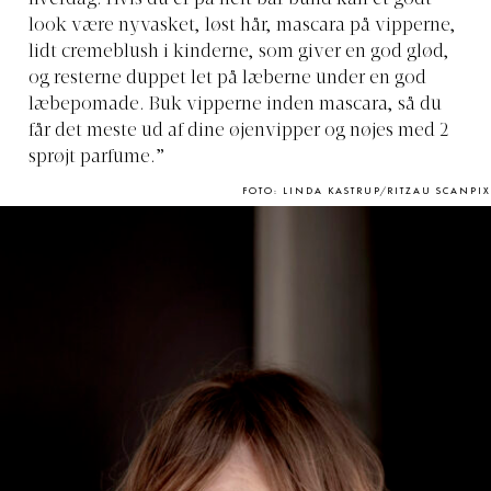
look være nyvasket, løst hår, mascara på vipperne,
lidt cremeblush i kinderne, som giver en god glød,
og resterne duppet let på læberne under en god
læbepomade. Buk vipperne inden mascara, så du
får det meste ud af dine øjenvipper og nøjes med 2
sprøjt parfume.”
FOTO: LINDA KASTRUP/RITZAU SCANPIX