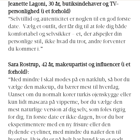
Jeanette Lagoni, 30 år, butiksindehaver og TV-
personlighed (i et forhold)
“Selvtillid og autenticitet er nøglen til en god første
date. Vælg et outfit, der får dig til at føle dig både
komfortabel og selvsikker – et, der afspejler din
personlige stil, ikke hvad du tror, andre forventer
du kommer i.”
Sara Rostrup, 42 år, makeupartist og influencer (i et
forhold):
“Med mindre I skal mødes på en natklub, så bør du
vælge den makeup, du bærer mest til hverdag.
Uanset om du normalt kører turkis øjenskygge eller
kun lidt mascara på vipperne, bør du vælge den
mest naturlige version af dig selv, som føles rigtig
for dig. En første date er ikke dagen, hvor du bør
eksperimentere med en ny frisure eller den
flydende eyeliner, med mindre du nailer den til
hverdag. Hvis du er på helt bar bund kan et godt