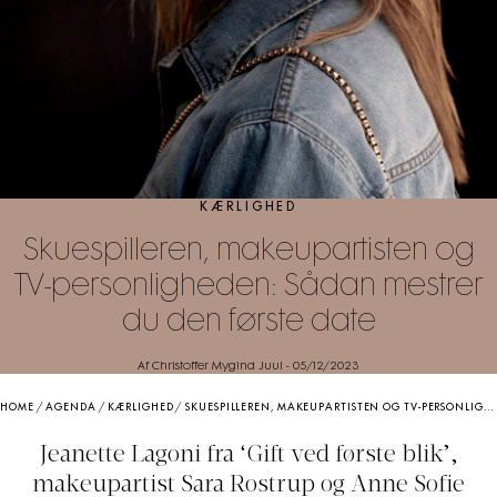
KÆRLIGHED
Skuespilleren, makeupartisten og
TV-personligheden: Sådan mestrer
du den første date
Af Christoffer Mygind Juul
-
05/12/2023
HOME
/
AGENDA
/
KÆRLIGHED
/
SKUESPILLEREN, MAKEUPARTISTEN OG TV-PERSONLIGHEDEN: SÅDAN MESTRER DU DEN FØRSTE DATE
Jeanette Lagoni fra ‘Gift ved første blik’,
makeupartist Sara Rostrup og Anne Sofie