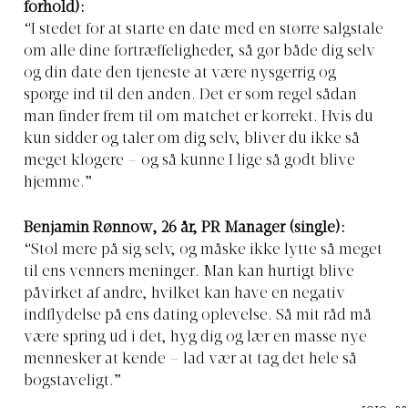
forhold):
“I stedet for at starte en date med en større salgstale
om alle dine fortræffeligheder, så gør både dig selv
og din date den tjeneste at være nysgerrig og
spørge ind til den anden. Det er som regel sådan
man finder frem til om matchet er korrekt. Hvis du
kun sidder og taler om dig selv, bliver du ikke så
meget klogere – og så kunne I lige så godt blive
hjemme.”
Benjamin Rønnow, 26 år, PR Manager (single):
“Stol mere på sig selv, og måske ikke lytte så meget
til ens venners meninger. Man kan hurtigt blive
påvirket af andre, hvilket kan have en negativ
indflydelse på ens dating oplevelse. Så mit råd må
være spring ud i det, hyg dig og lær en masse nye
mennesker at kende – lad vær at tag det hele så
bogstaveligt.”