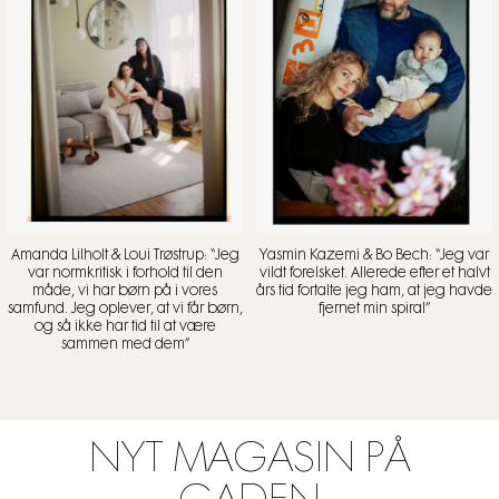
Amanda Lilholt & Loui Trøstrup: “Jeg
Yasmin Kazemi & Bo Bech: “Jeg var
var normkritisk i forhold til den
vildt forelsket. Allerede efter et halvt
måde, vi har børn på i vores
års tid fortalte jeg ham, at jeg havde
samfund. Jeg oplever, at vi får børn,
fjernet min spiral”
og så ikke har tid til at være
sammen med dem”
NYT MAGASIN PÅ