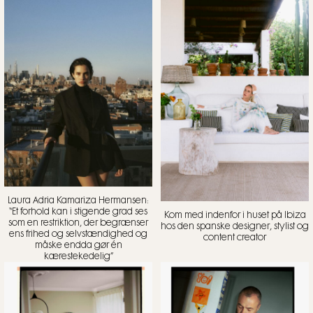
Laura Adria Kamariza Hermansen:
“Et forhold kan i stigende grad ses
Kom med indenfor i huset på Ibiza
som en restriktion, der begrænser
hos den spanske designer, stylist og
ens frihed og selvstændighed og
content creator
måske endda gør én
kærestekedelig”