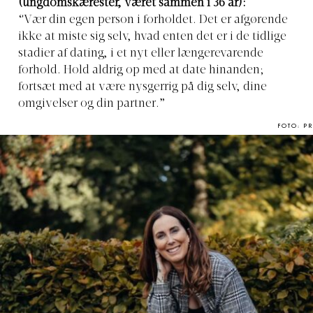
(ungdomskærester, været sammen i 36 år):
“Vær din egen person i forholdet. Det er afgørende
ikke at miste sig selv, hvad enten det er i de tidlige
stadier af dating, i et nyt eller længerevarende
forhold. Hold aldrig op med at date hinanden;
fortsæt med at være nysgerrig på dig selv, dine
omgivelser og din partner.”
FOTO: PR