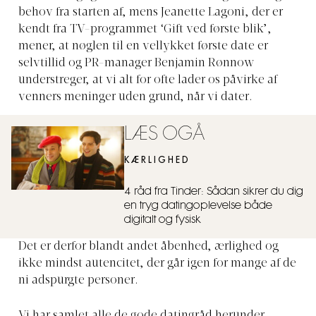
behov fra starten af, mens Jeanette Lagoni, der er
kendt fra TV-programmet ‘Gift ved første blik’,
mener, at nøglen til en vellykket første date er
selvtillid og PR-manager Benjamin Rønnow
understreger, at vi alt for ofte lader os påvirke af
venners meninger uden grund, når vi dater.
LÆS OGÅ
KÆRLIGHED
4 råd fra Tinder: Sådan sikrer du dig
en tryg datingoplevelse både
digitalt og fysisk
Det er derfor blandt andet åbenhed, ærlighed og
ikke mindst autencitet, der går igen for mange af de
ni adspurgte personer.