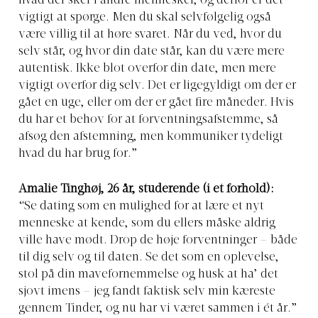
hvad der sker i andre mennesker, og derfor er det
vigtigt at spørge. Men du skal selvfølgelig også
være villig til at høre svaret. Når du ved, hvor du
selv står, og hvor din date står, kan du være mere
autentisk. Ikke blot overfor din date, men mere
vigtigt overfor dig selv. Det er ligegyldigt om der er
gået en uge, eller om der er gået fire måneder. Hvis
du har et behov for at forventningsafstemme, så
afsøg den afstemning, men kommuniker tydeligt
hvad du har brug for.”
Amalie Tinghøj, 26 år, studerende (i et forhold):
“Se dating som en mulighed for at lære et nyt
menneske at kende, som du ellers måske aldrig
ville have mødt. Drop de høje forventninger – både
til dig selv og til daten. Se det som en oplevelse,
stol på din mavefornemmelse og husk at ha’ det
sjovt imens – jeg fandt faktisk selv min kæreste
gennem Tinder, og nu har vi været sammen i ét år.”