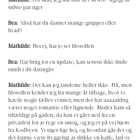
Mathilde:
Lol skat, jeg har haft det så RUC-agtigt de
sidste par uger
Bea:
Altså har du dannet mange grupper eller
hvad?
Mathilde:
Neeej, har jo set filosoffen
Bea:
Har brug for en update, kan seriøst ikke finde
rundt i dit datingliv
Mathilde:
Det kan jeg fandeme heller ikke. Nå, men
filosoffen kender jeg fra mange år tilbage, hvor vi
havde nogle fælles venner, men der har aaaaaldrig
været noget romantic eller lignende. Møder ham så
tilfældigt på gaden, da han er gået ned fra en
privatfest for at ryge en smøg, og jeg er på vej hjem
fra Kødbyen. Vi siger lige hej, og hvordan går det og
det kunne være hyggeligt at drikke en kaffe, lad os