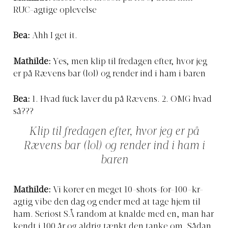
RUC-agtige oplevelse
Bea:
Ahh I get it.
Mathilde:
Yes, men klip til fredagen efter, hvor jeg
er på Rævens bar (lol) og render ind i ham i baren
Bea:
1. Hvad fuck laver du på Rævens. 2. OMG hvad
så???
Klip til fredagen efter, hvor jeg er på
Rævens bar (lol) og render ind i ham i
baren
Mathilde:
Vi kører en meget 10-shots-for-100-kr-
agtig vibe den dag og ender med at tage hjem til
ham. Seriøst SÅ random at knalde med en, man har
kendt i 100 år og aldrig tænkt den tanke om. Sådan