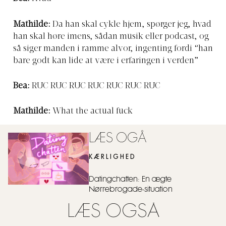
Mathilde:
Da han skal cykle hjem, spørger jeg, hvad
han skal høre imens, sådan musik eller podcast, og
så siger manden i ramme alvor, ingenting fordi “han
bare godt kan lide at være i erfaringen i verden”
Bea:
RUC RUC RUC RUC RUC RUC RUC
Mathilde:
What the actual fuck
LÆS OGÅ
KÆRLIGHED
Datingchatten: En ægte
Nørrebrogade-situation
LÆS OGSÅ