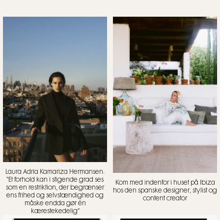
Laura Adria Kamariza Hermansen:
“Et forhold kan i stigende grad ses
Kom med indenfor i huset på Ibiza
som en restriktion, der begrænser
hos den spanske designer, stylist og
ens frihed og selvstændighed og
content creator
måske endda gør én
kærestekedelig”