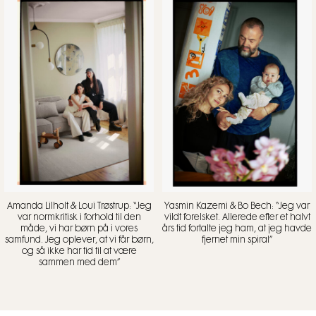
Amanda Lilholt & Loui Trøstrup: “Jeg
Yasmin Kazemi & Bo Bech: “Jeg var
var normkritisk i forhold til den
vildt forelsket. Allerede efter et halvt
måde, vi har børn på i vores
års tid fortalte jeg ham, at jeg havde
samfund. Jeg oplever, at vi får børn,
fjernet min spiral”
og så ikke har tid til at være
sammen med dem”