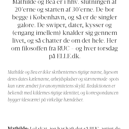
Mathilde og Bea er i hhv. slutningen af
20'erne og starten af 30'erne. De bor
begge i København, og så er de singler
galore. De swiper, dater, kysser og
(engang imellem) knalder sig gennem
livet, og så chatter de om det hele. Her
om filosoffen fra RUC - og hver torsdag
på
ELLE.dk
.
Mathilde og Bea er ikke skribenternes rigtige navne, ligesom
deres dates kælenavne, arbejdspladser og stævnemøde-spots
kan være ændret for anonymitetens skyld. Redaktionen er
bekendt med kildernes rigtige identitet, og korrespondancen
bygger (desværre) på virkelige hændelser.