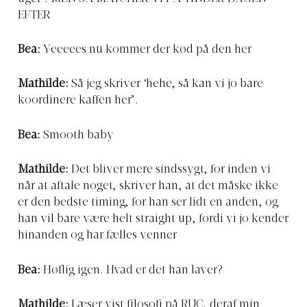
EFTER
Bea:
Yeeeees nu kommer der kød på den her
Mathilde:
Så jeg skriver ‘hehe, så kan vi jo bare
koordinere kaffen her’.
Bea:
Smooth baby
Mathilde:
Det bliver mere sindssygt, for inden vi
når at aftale noget, skriver han, at det måske ikke
er den bedste timing, for han ser lidt en anden, og
han vil bare være helt straight up, fordi vi jo kender
hinanden og har fælles venner
Bea:
Høflig igen. Hvad er det han laver?
Mathilde:
Læser vist filosofi på RUC, deraf min