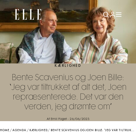
KÆRLIGHED
Bente Scavenius og Joen Bille:
“Jeg var tiltrukket af alt det, Joen
repræsenterede. Det var den
verden, jeg drømte om”
Af Emil Foget
-
26/06/2023
HOME
/
AGENDA
/
KÆRLIGHED
/
BENTE SCAVENIUS OG JOEN BILLE: “JEG VAR TILTRUKKET AF ALT DET, JOEN REPRÆSENTEREDE. DET VAR DEN VERDEN, JEG DRØMTE OM”