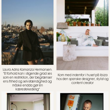
Laura Adria Kamariza Hermansen:
“Et forhold kan i stigende grad ses
Kom med indenfor i huset på Ibiza
som en restriktion, der begrænser
hos den spanske designer, stylist og
ens frihed og selvstændighed og
content creator
måske endda gør én
kærestekedelig”