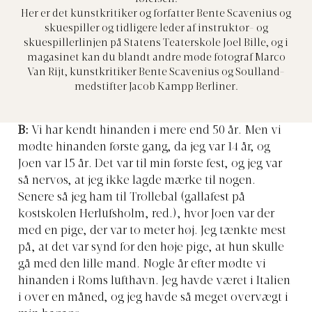
Her er det kunstkritiker og forfatter Bente Scavenius og
skuespiller og tidligere leder af instruktør- og
skuespillerlinjen på Statens Teaterskole Joel Bille, og i
magasinet kan du blandt andre møde fotograf Marco
Van Rijt, kunstkritiker Bente Scavenius og Soulland-
medstifter Jacob Kampp Berliner.
B:
Vi har kendt hinanden i mere end 50 år. Men vi
mødte hinanden første gang, da jeg var 14 år, og
Joen var 15 år. Det var til min første fest, og jeg var
så nervøs, at jeg ikke lagde mærke til nogen.
Senere så jeg ham til Trollebal (gallafest på
kostskolen Herlufsholm, red.), hvor Joen var der
med en pige, der var to meter høj. Jeg tænkte mest
på, at det var synd for den høje pige, at hun skulle
gå med den lille mand. Nogle år efter mødte vi
hinanden i Roms lufthavn. Jeg havde været i Italien
i over en måned, og jeg havde så meget overvægt i