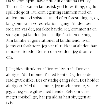
Da vi kom hjem, havde du din debut på Det Ny
Teater. Det var en fantastisk god forestilling, og du
spillede godt. Du kom egentlig sammen med en
anden, men vi spiste natmad efter forestillingen, og
langsomt kom vores relation i gang. Alt det Joen
stod for, var det, jeg ikke havde. Jeg kommer fra en
stor gård på landet. Joens miljø fascinerede mig.
Min familie er generationer af landmænd, hvor
Joens var forfattere. Jeg var tiltrukket af alt det, han
repræsenterede. Det var den verden, jeg drømte
om.
J:
Jeg blev tiltrukket af Bentes livskraft. Der var
aldrig et ‘dull moment’ med Bente. Og det er der
stadigvæk ikke. Der er stadig gang i den. Det holder
aldrig op. Med det samme, jeg mødte hende, vidste
jeg, at jeg ville giftes med hende. Selv om vi er
meget forskellige, har jeg aldrig haft skyggen af
tvivl.