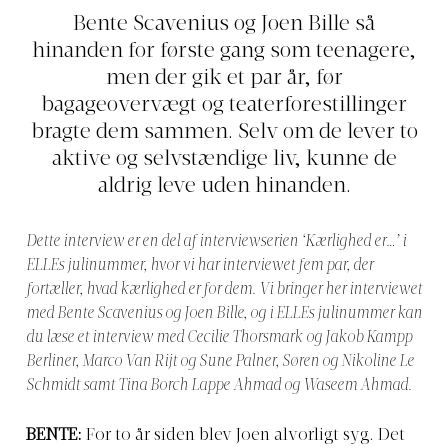
Bente Scavenius og Joen Bille så
hinanden for første gang som teenagere,
men der gik et par år, før
bagageovervægt og teaterforestillinger
bragte dem sammen. Selv om de lever to
aktive og selvstændige liv, kunne de
aldrig leve uden hinanden.
Dette interview er en del af interviewserien ‘Kærlighed er…’ i
ELLEs julinummer, hvor vi har interviewet fem par, der
fortæller, hvad kærlighed er for dem. Vi bringer her interviewet
med Bente Scavenius og Joen Bille, og i ELLEs julinummer kan
du læse et interview med Cecilie Thorsmark og Jakob Kampp
Berliner, Marco Van Rijt og Sune Palner, Søren og Nikoline Le
Schmidt samt Tina Borch Lappe Ahmad og Waseem Ahmad.
BENTE:
For to år siden blev Joen alvorligt syg. Det