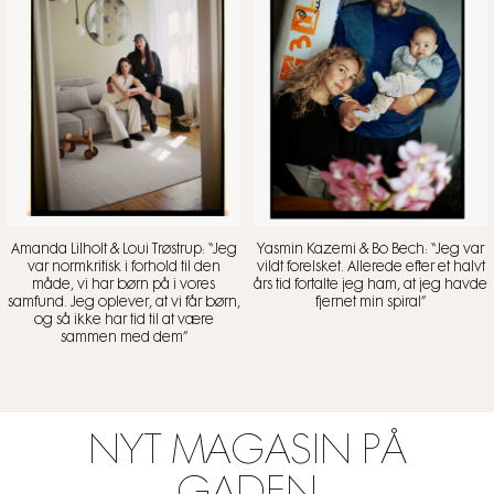
Amanda Lilholt & Loui Trøstrup: “Jeg
Yasmin Kazemi & Bo Bech: “Jeg var
var normkritisk i forhold til den
vildt forelsket. Allerede efter et halvt
måde, vi har børn på i vores
års tid fortalte jeg ham, at jeg havde
samfund. Jeg oplever, at vi får børn,
fjernet min spiral”
og så ikke har tid til at være
sammen med dem”
NYT MAGASIN PÅ