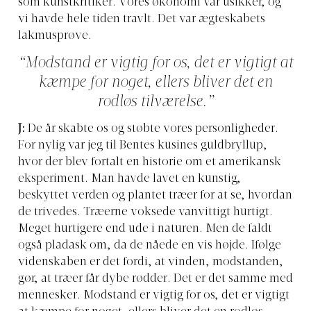
som kunstkritiker. Vores økonomi var usikker, og
vi havde hele tiden travlt. Det var ægteskabets
lakmusprøve.
“Modstand er vigtig for os, det er vigtigt at
kæmpe for noget, ellers bliver det en
rodløs tilværelse.”
J:
De år skabte os og støbte vores personligheder.
For nylig var jeg til Bentes kusines guldbryllup,
hvor der blev fortalt en historie om et amerikansk
eksperiment. Man havde lavet en kunstig,
beskyttet verden og plantet træer for at se, hvordan
de trivedes. Træerne voksede vanvittigt hurtigt.
Meget hurtigere end ude i naturen. Men de faldt
også pladask om, da de nåede en vis højde. Ifølge
videnskaben er det fordi, at vinden, modstanden,
gør, at træer får dybe rødder. Det er det samme med
mennesker. Modstand er vigtig for os, det er vigtigt