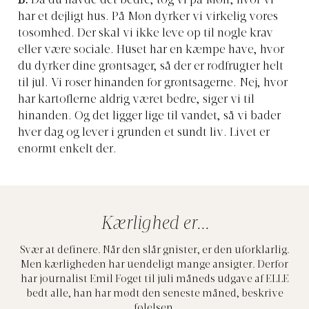
B:
Da du havde det bedre, tog vi på Møn, hvor vi
har et dejligt hus. På Møn dyrker vi virkelig vores
tosomhed. Der skal vi ikke leve op til nogle krav
eller være sociale. Huset har en kæmpe have, hvor
du dyrker dine grøntsager, så der er rodfrugter helt
til jul. Vi roser hinanden for grøntsagerne. Nej, hvor
har kartoflerne aldrig været bedre, siger vi til
hinanden. Og det ligger lige til vandet, så vi bader
hver dag og lever i grunden et sundt liv. Livet er
enormt enkelt der.
Kærlighed er...
Svær at definere. Når den slår gnister, er den uforklarlig.
Men kærligheden har uendeligt mange ansigter. Derfor
har journalist Emil Foget til juli måneds udgave af ELLE
bedt alle, han har mødt den seneste måned, beskrive
følelsen.