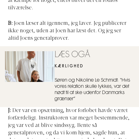
at kæmpe for noget, ellers bliver det en rodløs
tilværelse.
B:
Joen læser alt igennem, jeg laver. Jeg publicerer
ikke noget, uden at Joen har læst det. Og jeg ser
altid Joens generalprøver.
LÆS OGÅ
KÆRLIGHED
Søren og Nikoline Le Schmidt: “Hvis
vores relation skulle lykkes, var det
nødt til at ske udenfor Danmarks
grænser”
J:
Der var en opsætning, hvor forløbet havde været
forfærdeligt. Instruktøren var meget bestemmende,
jeg var ved at blive sindssyg. Bente så
generalprøven, og da vi kom hjem, sagde hun, at